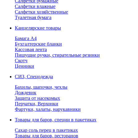
Салфетки бумажные
Салфетки влажные
Салфетки хозяйственные
Туалетная бумага
Канцелярские товары
Бамага А4
Бухгалтерские бланки
Кассовая лента
Пишущие ручки, стирательные резинки
Скотч
Ценники
СИЗ, Спецодежда
Бахилы, шапочки, чехлы
Дождевик
Защита от насекомых
Перчатки, Верхонки
Фартуки, халаты, нарукавники
Товары для баров, специи в пакетиках
Сахар соль перец в пакетиках
Товары для баров, ресторанов