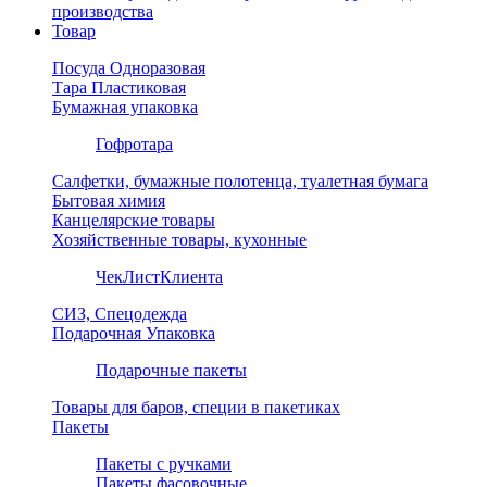
производства
Товар
Посуда Одноразовая
Тара Пластиковая
Бумажная упаковка
Гофротара
Салфетки, бумажные полотенца, туалетная бумага
Бытовая химия
Канцелярские товары
Хозяйственные товары, кухонные
ЧекЛистКлиента
СИЗ, Спецодежда
Подарочная Упаковка
Подарочные пакеты
Товары для баров, специи в пакетиках
Пакеты
Пакеты с ручками
Пакеты фасовочные