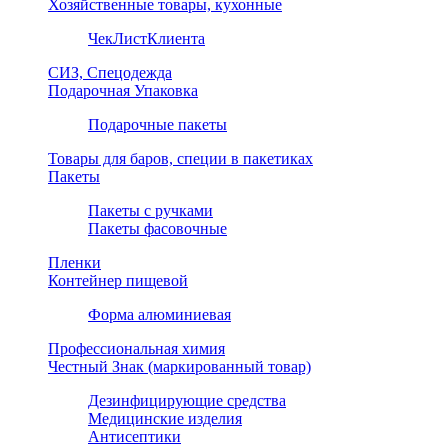
Хозяйственные товары, кухонные
ЧекЛистКлиента
СИЗ, Спецодежда
Подарочная Упаковка
Подарочные пакеты
Товары для баров, специи в пакетиках
Пакеты
Пакеты с ручками
Пакеты фасовочные
Пленки
Контейнер пищевой
Форма алюминиевая
Профессиональная химия
Честный Знак (маркированный товар)
Дезинфицирующие средства
Медицинские изделия
Антисептики