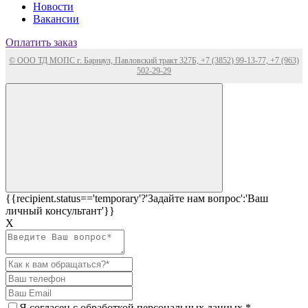
Новости
Вакансии
Оплатить заказ
© ООО ТД МОПС г. Барнаул, Павловский тракт 327Б, +7 (3852) 99-13-77, +7 (963)
502-29-29
{{recipient.status=='temporary'?'Задайте нам вопрос':'Ваш
личный консультант'}}
Х
Я согласен c
обработкой персональных данных
*