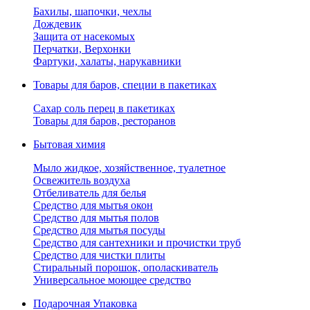
Бахилы, шапочки, чехлы
Дождевик
Защита от насекомых
Перчатки, Верхонки
Фартуки, халаты, нарукавники
Товары для баров, специи в пакетиках
Сахар соль перец в пакетиках
Товары для баров, ресторанов
Бытовая химия
Мыло жидкое, хозяйственное, туалетное
Освежитель воздуха
Отбеливатель для белья
Средство для мытья окон
Средство для мытья полов
Средство для мытья посуды
Средство для сантехники и прочистки труб
Средство для чистки плиты
Стиральный порошок, ополаскиватель
Универсальное моющее средство
Подарочная Упаковка