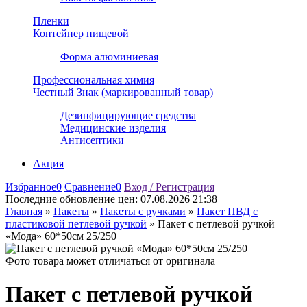
Пленки
Контейнер пищевой
Форма алюминиевая
Профессиональная химия
Честный Знак (маркированный товар)
Дезинфицирующие средства
Медицинские изделия
Антисептики
Акция
Избранное
0
Сравнение
0
Вход / Регистрация
Последние обновление цен:
07.08.2026 21:38
Главная
»
Пакеты
»
Пакеты с ручками
»
Пакет ПВД с
пластиковой петлевой ручкой
»
Пакет с петлевой ручкой
«Мода» 60*50см 25/250
Фото товара может отличаться от оригинала
Пакет с петлевой ручкой