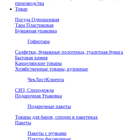
производства
Товар
Посуда Одноразовая
Тара Пластиковая
Бумажная упаковка
Гофротара
Салфетки, бумажные полотенца, туалетная бумага
Бытовая химия
Канцелярские товары
Хозяйственные товары, кухонные
ЧекЛистКлиента
СИЗ, Спецодежда
Подарочная Упаковка
Подарочные пакеты
Товары для баров, специи в пакетиках
Пакеты
Пакеты с ручками
Пакеты фасовочные