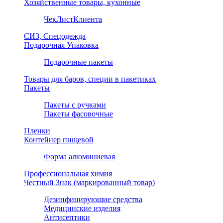
Хозяйственные товары, кухонные
ЧекЛистКлиента
СИЗ, Спецодежда
Подарочная Упаковка
Подарочные пакеты
Товары для баров, специи в пакетиках
Пакеты
Пакеты с ручками
Пакеты фасовочные
Пленки
Контейнер пищевой
Форма алюминиевая
Профессиональная химия
Честный Знак (маркированный товар)
Дезинфицирующие средства
Медицинские изделия
Антисептики