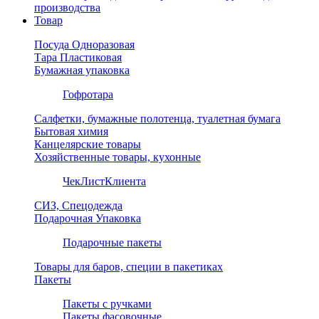
производства
Товар
Посуда Одноразовая
Тара Пластиковая
Бумажная упаковка
Гофротара
Салфетки, бумажные полотенца, туалетная бумага
Бытовая химия
Канцелярские товары
Хозяйственные товары, кухонные
ЧекЛистКлиента
СИЗ, Спецодежда
Подарочная Упаковка
Подарочные пакеты
Товары для баров, специи в пакетиках
Пакеты
Пакеты с ручками
Пакеты фасовочные