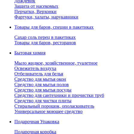
Дождевик
Защита от насекомых
Перчатки, Верхонки
Фартуки, халаты, нарукавники
Товары для баров, специи в пакетиках
Сахар соль перец в пакетиках
Товары для баров, ресторанов
Бытовая химия
Мыло жидкое, хозяйственное, туалетное
Освежитель воздуха
Отбеливатель для белья
Средство для мытья окон
Средство для мытья полов
Средство для мытья посуды
Средство для сантехники и прочистки труб
Средство для чистки плиты
Стиральный порошок, ополаскиватель
Универсальное моющее средство
Подарочная Упаковка
Подарочная коробка