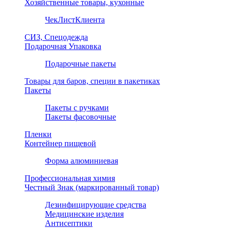
Хозяйственные товары, кухонные
ЧекЛистКлиента
СИЗ, Спецодежда
Подарочная Упаковка
Подарочные пакеты
Товары для баров, специи в пакетиках
Пакеты
Пакеты с ручками
Пакеты фасовочные
Пленки
Контейнер пищевой
Форма алюминиевая
Профессиональная химия
Честный Знак (маркированный товар)
Дезинфицирующие средства
Медицинские изделия
Антисептики