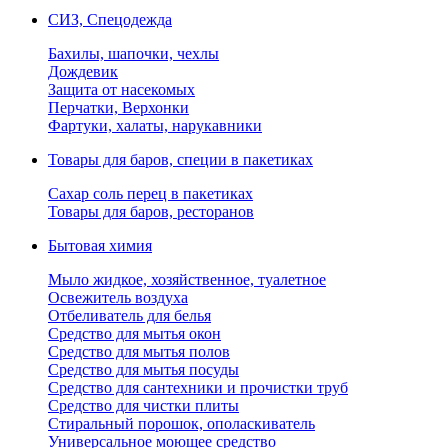
СИЗ, Спецодежда
Бахилы, шапочки, чехлы
Дождевик
Защита от насекомых
Перчатки, Верхонки
Фартуки, халаты, нарукавники
Товары для баров, специи в пакетиках
Сахар соль перец в пакетиках
Товары для баров, ресторанов
Бытовая химия
Мыло жидкое, хозяйственное, туалетное
Освежитель воздуха
Отбеливатель для белья
Средство для мытья окон
Средство для мытья полов
Средство для мытья посуды
Средство для сантехники и прочистки труб
Средство для чистки плиты
Стиральный порошок, ополаскиватель
Универсальное моющее средство