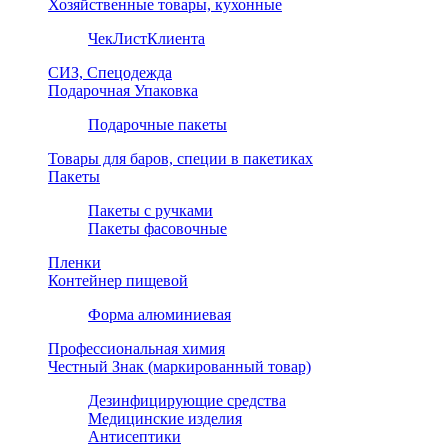
Хозяйственные товары, кухонные
ЧекЛистКлиента
СИЗ, Спецодежда
Подарочная Упаковка
Подарочные пакеты
Товары для баров, специи в пакетиках
Пакеты
Пакеты с ручками
Пакеты фасовочные
Пленки
Контейнер пищевой
Форма алюминиевая
Профессиональная химия
Честный Знак (маркированный товар)
Дезинфицирующие средства
Медицинские изделия
Антисептики