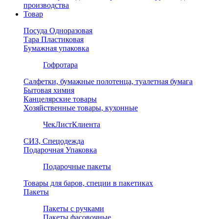
производства
Товар
Посуда Одноразовая
Тара Пластиковая
Бумажная упаковка
Гофротара
Салфетки, бумажные полотенца, туалетная бумага
Бытовая химия
Канцелярские товары
Хозяйственные товары, кухонные
ЧекЛистКлиента
СИЗ, Спецодежда
Подарочная Упаковка
Подарочные пакеты
Товары для баров, специи в пакетиках
Пакеты
Пакеты с ручками
Пакеты фасовочные