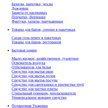
Бахилы, шапочки, чехлы
Дождевик
Защита от насекомых
Перчатки, Верхонки
Фартуки, халаты, нарукавники
Товары для баров, специи в пакетиках
Сахар соль перец в пакетиках
Товары для баров, ресторанов
Бытовая химия
Мыло жидкое, хозяйственное, туалетное
Освежитель воздуха
Отбеливатель для белья
Средство для мытья окон
Средство для мытья полов
Средство для мытья посуды
Средство для сантехники и прочистки труб
Средство для чистки плиты
Стиральный порошок, ополаскиватель
Универсальное моющее средство
Подарочная Упаковка