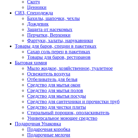
Скотч
Ценники
СИЗ, Спецодежда
Бахилы, шапочки, чехлы
Дождевик
Защита от насекомых
Перчатки, Верхонки
Фартуки, халаты, нарукавники
Товары для баров, специи в пакетиках
Сахар соль перец в пакетиках
Товары для баров, ресторанов
Бытовая химия
Мыло жидкое, хозяйственное, туалетное
Освежитель воздуха
Отбеливатель для белья
Средство для мытья окон
Средство для мытья полов
Средство для мытья посуды
Средство для сантехники и прочистки труб
Средство для чистки плиты
Стиральный порошок, ополаскиватель
Универсальное моющее средство
Подарочная Упаковка
Подарочная коробка
Подарочные мелочи