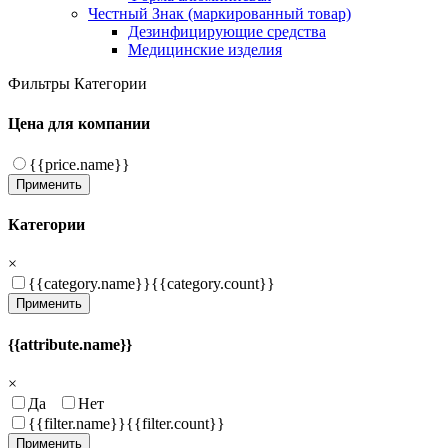
Честный Знак (маркированный товар)
Дезинфицирующие средства
Медицинские изделия
Фильтры
Категории
Цена для компании
{{price.name}}
Применить
Категории
×
{{category.name}}
{{category.count}}
Применить
{{attribute.name}}
×
Да
Нет
{{filter.name}}
{{filter.count}}
Применить