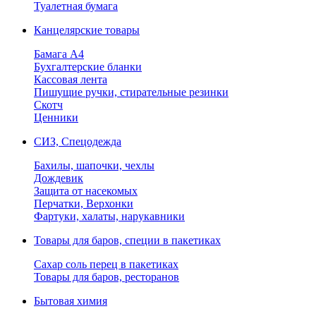
Туалетная бумага
Канцелярские товары
Бамага А4
Бухгалтерские бланки
Кассовая лента
Пишущие ручки, стирательные резинки
Скотч
Ценники
СИЗ, Спецодежда
Бахилы, шапочки, чехлы
Дождевик
Защита от насекомых
Перчатки, Верхонки
Фартуки, халаты, нарукавники
Товары для баров, специи в пакетиках
Сахар соль перец в пакетиках
Товары для баров, ресторанов
Бытовая химия