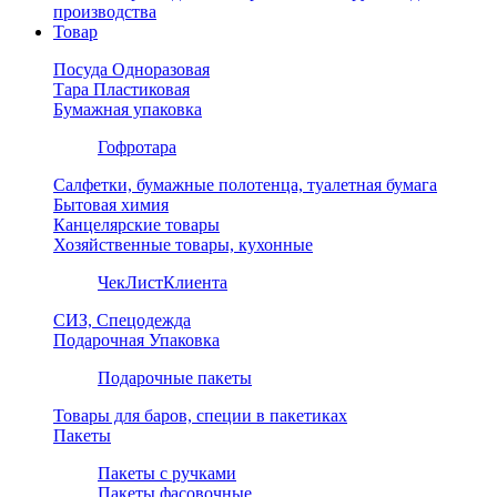
производства
Товар
Посуда Одноразовая
Тара Пластиковая
Бумажная упаковка
Гофротара
Салфетки, бумажные полотенца, туалетная бумага
Бытовая химия
Канцелярские товары
Хозяйственные товары, кухонные
ЧекЛистКлиента
СИЗ, Спецодежда
Подарочная Упаковка
Подарочные пакеты
Товары для баров, специи в пакетиках
Пакеты
Пакеты с ручками
Пакеты фасовочные