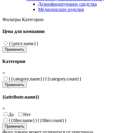
Дезинфицирующие средства
Медицинские изделия
Фильтры
Категории
Цена для компании
{{price.name}}
Применить
Категории
×
{{category.name}}
{{category.count}}
Применить
{{attribute.name}}
×
Да
Нет
{{filter.name}}
{{filter.count}}
Применить
Фото товара может отличаться от оригинала