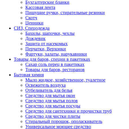
Бухгалтерские бланки
Кассовая лента
Пишущие ручки, стирательные резинки
Скотч
Ценники
СИЗ, Спецодежда
Бахилы, шапочки, чехлы
Дождевик
Защита от насекомых
Перчатки, Верхонки
Фартуки, халаты, нарукавники
Товары для баров, специи в пакетиках
Сахар соль перец в пакетиках
Товары для баров, ресторанов
Бытовая химия
Мыло жидкое, хозяйственное, туалетное
Освежитель воздуха
Отбеливатель для белья
Средство для мытья окон
Средство для мытья полов
Средство для мытья посуды
Средство для сантехники и прочистки труб
Средство для чистки плиты
Стиральный порошок, ополаскиватель
Универсальное моющее средство