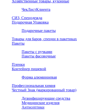
Хозяйственные товары, кухонные
ЧекЛистКлиента
СИЗ, Спецодежда
Подарочная Упаковка
Подарочные пакеты
Товары для баров, специи в пакетиках
Пакеты
Пакеты с ручками
Пакеты фасовочные
Пленки
Контейнер пищевой
Форма алюминиевая
Профессиональная химия
Честный Знак (маркированный товар)
Дезинфицирующие средства
Медицинские изделия
Антисептики