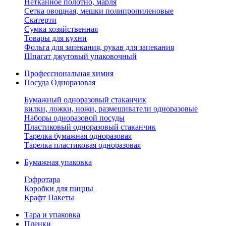
Нетканное полотно, марля
Сетка овощная, мешки полипропиленовые
Скатерти
Сумка хозяйственная
Товары для кухни
Фольга для запекания, рукав для запекания
Шпагат джутовый упаковочный
Профессиональная химия
Посуда Одноразовая
Бумажный одноразовый стаканчик
вилки, ложки, ножи, размешиватели одноразовые
Наборы одноразовой посуды
Пластиковый одноразовый стаканчик
Тарелка бумажная одноразовая
Тарелка пластиковая одноразовая
Бумажная упаковка
Гофротара
Коробки для пиццы
Крафт Пакеты
Тара и упаковка
Пленки