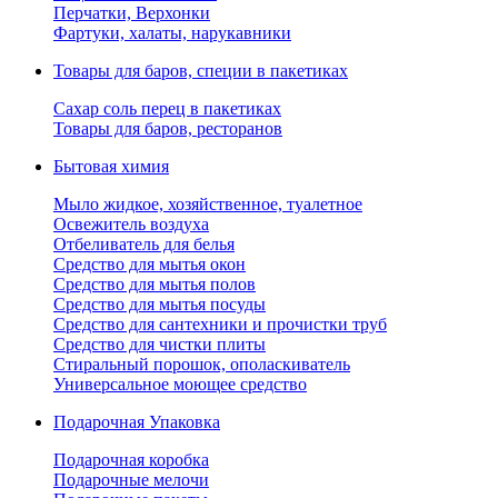
Перчатки, Верхонки
Фартуки, халаты, нарукавники
Товары для баров, специи в пакетиках
Сахар соль перец в пакетиках
Товары для баров, ресторанов
Бытовая химия
Мыло жидкое, хозяйственное, туалетное
Освежитель воздуха
Отбеливатель для белья
Средство для мытья окон
Средство для мытья полов
Средство для мытья посуды
Средство для сантехники и прочистки труб
Средство для чистки плиты
Стиральный порошок, ополаскиватель
Универсальное моющее средство
Подарочная Упаковка
Подарочная коробка
Подарочные мелочи