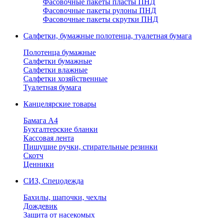
Фасовочные пакеты пласты ПНД
Фасовочные пакеты рулоны ПНД
Фасовочные пакеты скрутки ПНД
Салфетки, бумажные полотенца, туалетная бумага
Полотенца бумажные
Салфетки бумажные
Салфетки влажные
Салфетки хозяйственные
Туалетная бумага
Канцелярские товары
Бамага А4
Бухгалтерские бланки
Кассовая лента
Пишущие ручки, стирательные резинки
Скотч
Ценники
СИЗ, Спецодежда
Бахилы, шапочки, чехлы
Дождевик
Защита от насекомых