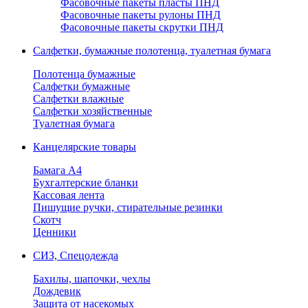
Фасовочные пакеты пласты ПНД
Фасовочные пакеты рулоны ПНД
Фасовочные пакеты скрутки ПНД
Салфетки, бумажные полотенца, туалетная бумага
Полотенца бумажные
Салфетки бумажные
Салфетки влажные
Салфетки хозяйственные
Туалетная бумага
Канцелярские товары
Бамага А4
Бухгалтерские бланки
Кассовая лента
Пишущие ручки, стирательные резинки
Скотч
Ценники
СИЗ, Спецодежда
Бахилы, шапочки, чехлы
Дождевик
Защита от насекомых