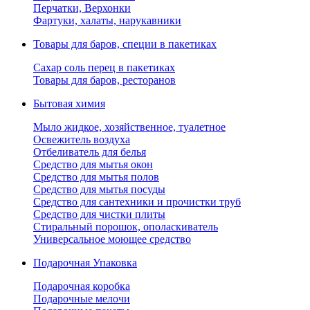
Перчатки, Верхонки
Фартуки, халаты, нарукавники
Товары для баров, специи в пакетиках
Сахар соль перец в пакетиках
Товары для баров, ресторанов
Бытовая химия
Мыло жидкое, хозяйственное, туалетное
Освежитель воздуха
Отбеливатель для белья
Средство для мытья окон
Средство для мытья полов
Средство для мытья посуды
Средство для сантехники и прочистки труб
Средство для чистки плиты
Стиральный порошок, ополаскиватель
Универсальное моющее средство
Подарочная Упаковка
Подарочная коробка
Подарочные мелочи