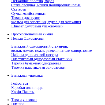
Нетканное полотно, марля
Сетка овощная, мешки полипропиленовые
Скатерти
Сумка хозяйственная
Товары для кухни
Фольга для запекания, рукав для запекания
Шпагат джутовый упаковочный
Профессиональная химия
Посуда Одноразовая
Бумажный одноразовый стаканчик
вилки, ложки, ножи, размешиватели одноразовые
Наборы одноразовой посуды
Пластиковый одноразовый стаканчик
Тарелка бумажная одноразовая
Тарелка пластиковая одноразовая
Бумажная упаковка
Гофротара
Коробки для пиццы
Крафт Пакеты
Тара и упаковка
Пленки