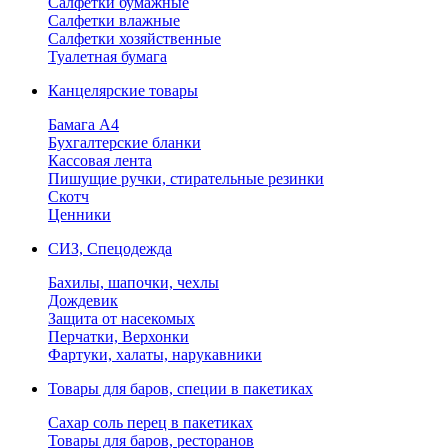
Салфетки бумажные
Салфетки влажные
Салфетки хозяйственные
Туалетная бумага
Канцелярские товары
Бамага А4
Бухгалтерские бланки
Кассовая лента
Пишущие ручки, стирательные резинки
Скотч
Ценники
СИЗ, Спецодежда
Бахилы, шапочки, чехлы
Дождевик
Защита от насекомых
Перчатки, Верхонки
Фартуки, халаты, нарукавники
Товары для баров, специи в пакетиках
Сахар соль перец в пакетиках
Товары для баров, ресторанов