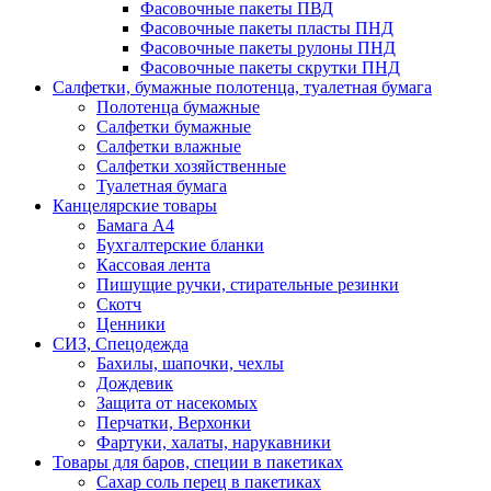
Фасовочные пакеты ПВД
Фасовочные пакеты пласты ПНД
Фасовочные пакеты рулоны ПНД
Фасовочные пакеты скрутки ПНД
Салфетки, бумажные полотенца, туалетная бумага
Полотенца бумажные
Салфетки бумажные
Салфетки влажные
Салфетки хозяйственные
Туалетная бумага
Канцелярские товары
Бамага А4
Бухгалтерские бланки
Кассовая лента
Пишущие ручки, стирательные резинки
Скотч
Ценники
СИЗ, Спецодежда
Бахилы, шапочки, чехлы
Дождевик
Защита от насекомых
Перчатки, Верхонки
Фартуки, халаты, нарукавники
Товары для баров, специи в пакетиках
Сахар соль перец в пакетиках