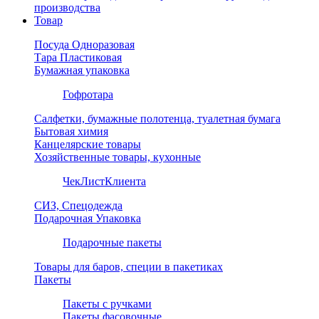
производства
Товар
Посуда Одноразовая
Тара Пластиковая
Бумажная упаковка
Гофротара
Салфетки, бумажные полотенца, туалетная бумага
Бытовая химия
Канцелярские товары
Хозяйственные товары, кухонные
ЧекЛистКлиента
СИЗ, Спецодежда
Подарочная Упаковка
Подарочные пакеты
Товары для баров, специи в пакетиках
Пакеты
Пакеты с ручками
Пакеты фасовочные