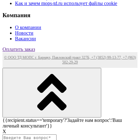
Как и зачем mops-td.ru использует файлы cookie
Компания
О компании
Новости
Вакансии
Оплатить заказ
© ООО ТД МОПС г. Барнаул, Павловский тракт 327Б, +7 (3852) 99-13-77, +7 (963)
502-29-29
{{recipient.status=='temporary'?'Задайте нам вопрос':'Ваш
личный консультант'}}
Х