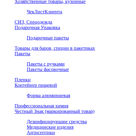
Хозяйственные товары, кухонные
ЧекЛистКлиента
СИЗ, Спецодежда
Подарочная Упаковка
Подарочные пакеты
Товары для баров, специи в пакетиках
Пакеты
Пакеты с ручками
Пакеты фасовочные
Пленки
Контейнер пищевой
Форма алюминиевая
Профессиональная химия
Честный Знак (маркированный товар)
Дезинфицирующие средства
Медицинские изделия
Антисептики