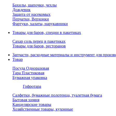
Бахилы, шапочки, чехлы
Дождевик
Защита от насекомых
Перчатки, Верхонки
Фартуки, халаты, нарукавники
Товары для баров, специи в пакетиках
Сахар соль перец в пакетиках
Товары для баров, ресторанов
Запчасти, расходные материалы и инструмент для произв
Товар
Посуда Одноразовая
Тара Пластиковая
Бумажная упаковка
Гофротара
Салфетки, бумажные полотенца, туалетная бумага
Бытовая химия
Канцелярские товары
Хозяйственные товары, кухонные