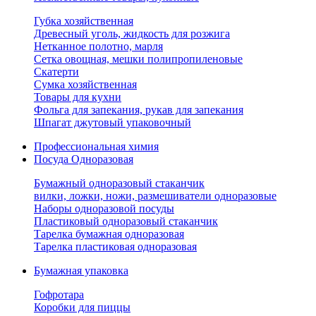
Губка хозяйственная
Древесный уголь, жидкость для розжига
Нетканное полотно, марля
Сетка овощная, мешки полипропиленовые
Скатерти
Сумка хозяйственная
Товары для кухни
Фольга для запекания, рукав для запекания
Шпагат джутовый упаковочный
Профессиональная химия
Посуда Одноразовая
Бумажный одноразовый стаканчик
вилки, ложки, ножи, размешиватели одноразовые
Наборы одноразовой посуды
Пластиковый одноразовый стаканчик
Тарелка бумажная одноразовая
Тарелка пластиковая одноразовая
Бумажная упаковка
Гофротара
Коробки для пиццы