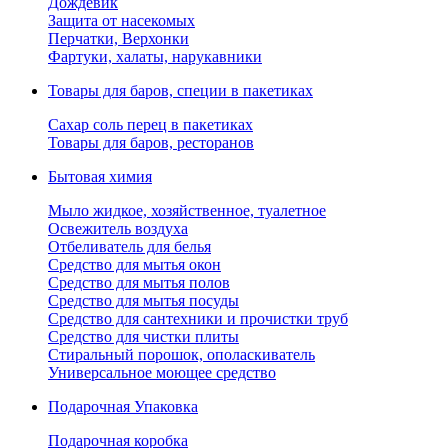
Дождевик
Защита от насекомых
Перчатки, Верхонки
Фартуки, халаты, нарукавники
Товары для баров, специи в пакетиках
Сахар соль перец в пакетиках
Товары для баров, ресторанов
Бытовая химия
Мыло жидкое, хозяйственное, туалетное
Освежитель воздуха
Отбеливатель для белья
Средство для мытья окон
Средство для мытья полов
Средство для мытья посуды
Средство для сантехники и прочистки труб
Средство для чистки плиты
Стиральный порошок, ополаскиватель
Универсальное моющее средство
Подарочная Упаковка
Подарочная коробка