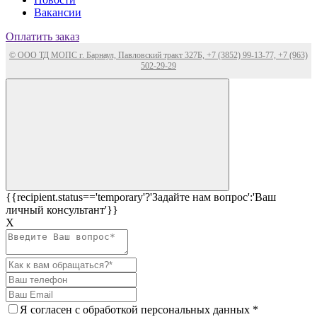
Вакансии
Оплатить заказ
© ООО ТД МОПС г. Барнаул, Павловский тракт 327Б, +7 (3852) 99-13-77, +7 (963)
502-29-29
{{recipient.status=='temporary'?'Задайте нам вопрос':'Ваш
личный консультант'}}
Х
Я согласен c
обработкой персональных данных
*