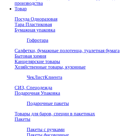
производства
Товар
Посуда Одноразовая
Тара Пластиковая
Бумажная упаковка
Гофротара
Салфетки, бумажные полотенца, туалетная бумага
Бытовая химия
Канцелярские товары
Хозяйственные товары, кухонные
ЧекЛистКлиента
СИЗ, Спецодежда
Подарочная Упаковка
Подарочные пакеты
Товары для баров, специи в пакетиках
Пакеты
Пакеты с ручками
Пакеты фасовочные