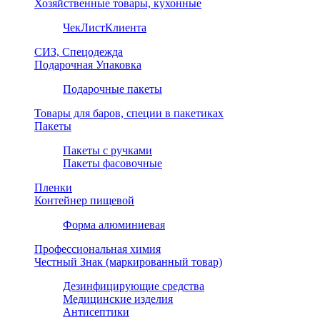
Хозяйственные товары, кухонные
ЧекЛистКлиента
СИЗ, Спецодежда
Подарочная Упаковка
Подарочные пакеты
Товары для баров, специи в пакетиках
Пакеты
Пакеты с ручками
Пакеты фасовочные
Пленки
Контейнер пищевой
Форма алюминиевая
Профессиональная химия
Честный Знак (маркированный товар)
Дезинфицирующие средства
Медицинские изделия
Антисептики