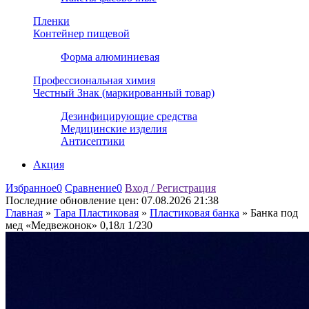
Пленки
Контейнер пищевой
Форма алюминиевая
Профессиональная химия
Честный Знак (маркированный товар)
Дезинфицирующие средства
Медицинские изделия
Антисептики
Акция
Избранное
0
Сравнение
0
Вход / Регистрация
Последние обновление цен:
07.08.2026 21:38
Главная
»
Тара Пластиковая
»
Пластиковая банка
»
Банка под
мед «Медвежонок» 0,18л 1/230