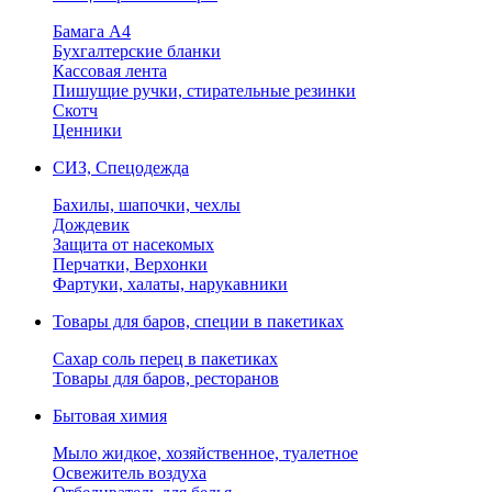
Бамага А4
Бухгалтерские бланки
Кассовая лента
Пишущие ручки, стирательные резинки
Скотч
Ценники
СИЗ, Спецодежда
Бахилы, шапочки, чехлы
Дождевик
Защита от насекомых
Перчатки, Верхонки
Фартуки, халаты, нарукавники
Товары для баров, специи в пакетиках
Сахар соль перец в пакетиках
Товары для баров, ресторанов
Бытовая химия
Мыло жидкое, хозяйственное, туалетное
Освежитель воздуха