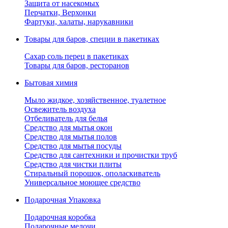
Защита от насекомых
Перчатки, Верхонки
Фартуки, халаты, нарукавники
Товары для баров, специи в пакетиках
Сахар соль перец в пакетиках
Товары для баров, ресторанов
Бытовая химия
Мыло жидкое, хозяйственное, туалетное
Освежитель воздуха
Отбеливатель для белья
Средство для мытья окон
Средство для мытья полов
Средство для мытья посуды
Средство для сантехники и прочистки труб
Средство для чистки плиты
Стиральный порошок, ополаскиватель
Универсальное моющее средство
Подарочная Упаковка
Подарочная коробка
Подарочные мелочи