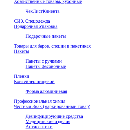
Хозяйственные товары, кухонные
ЧекЛистКлиента
СИЗ, Спецодежда
Подарочная Упаковка
Подарочные пакеты
Товары для баров, специи в пакетиках
Пакеты
Пакеты с ручками
Пакеты фасовочные
Пленки
Контейнер пищевой
Форма алюминиевая
Профессиональная химия
Честный Знак (маркированный товар)
Дезинфицирующие средства
Медицинские изделия
Антисептики