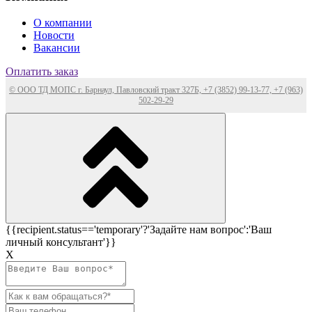
О компании
Новости
Вакансии
Оплатить заказ
© ООО ТД МОПС г. Барнаул, Павловский тракт 327Б, +7 (3852) 99-13-77, +7 (963)
502-29-29
{{recipient.status=='temporary'?'Задайте нам вопрос':'Ваш
личный консультант'}}
Х