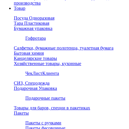
производства
Товар
Посуда Одноразовая
Тара Пластиковая
Бумажная упаковка
Гофротара
Салфетки, бумажные полотенца, туалетная бумага
Бытовая химия
Канцелярские товары
Хозяйственные товары, кухонные
ЧекЛистКлиента
СИЗ, Спецодежда
Подарочная Упаковка
Подарочные пакеты
Товары для баров, специи в пакетиках
Пакеты
Пакеты с ручками
Пакеты фасовочные