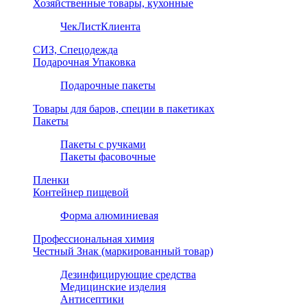
Хозяйственные товары, кухонные
ЧекЛистКлиента
СИЗ, Спецодежда
Подарочная Упаковка
Подарочные пакеты
Товары для баров, специи в пакетиках
Пакеты
Пакеты с ручками
Пакеты фасовочные
Пленки
Контейнер пищевой
Форма алюминиевая
Профессиональная химия
Честный Знак (маркированный товар)
Дезинфицирующие средства
Медицинские изделия
Антисептики