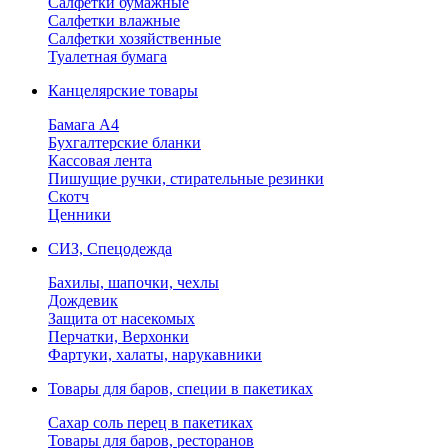
Салфетки бумажные
Салфетки влажные
Салфетки хозяйственные
Туалетная бумага
Канцелярские товары
Бамага А4
Бухгалтерские бланки
Кассовая лента
Пишущие ручки, стирательные резинки
Скотч
Ценники
СИЗ, Спецодежда
Бахилы, шапочки, чехлы
Дождевик
Защита от насекомых
Перчатки, Верхонки
Фартуки, халаты, нарукавники
Товары для баров, специи в пакетиках
Сахар соль перец в пакетиках
Товары для баров, ресторанов