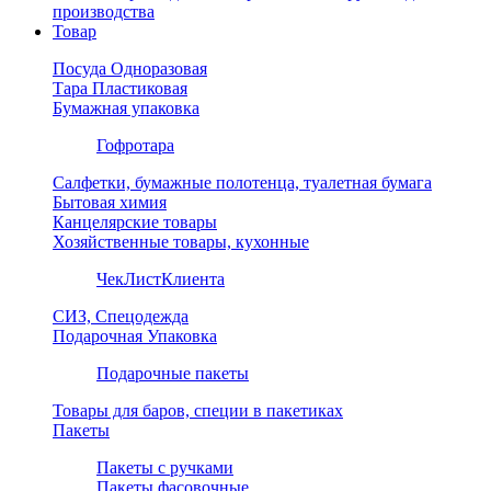
производства
Товар
Посуда Одноразовая
Тара Пластиковая
Бумажная упаковка
Гофротара
Салфетки, бумажные полотенца, туалетная бумага
Бытовая химия
Канцелярские товары
Хозяйственные товары, кухонные
ЧекЛистКлиента
СИЗ, Спецодежда
Подарочная Упаковка
Подарочные пакеты
Товары для баров, специи в пакетиках
Пакеты
Пакеты с ручками
Пакеты фасовочные