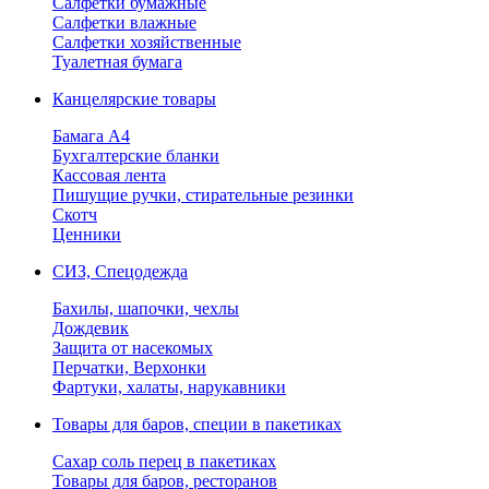
Салфетки бумажные
Салфетки влажные
Салфетки хозяйственные
Туалетная бумага
Канцелярские товары
Бамага А4
Бухгалтерские бланки
Кассовая лента
Пишущие ручки, стирательные резинки
Скотч
Ценники
СИЗ, Спецодежда
Бахилы, шапочки, чехлы
Дождевик
Защита от насекомых
Перчатки, Верхонки
Фартуки, халаты, нарукавники
Товары для баров, специи в пакетиках
Сахар соль перец в пакетиках
Товары для баров, ресторанов