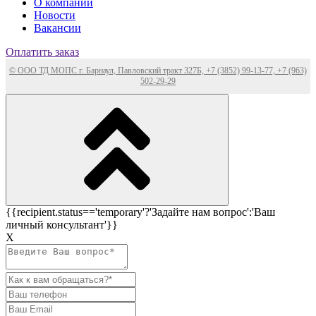
О компании
Новости
Вакансии
Оплатить заказ
© ООО ТД МОПС г. Барнаул, Павловский тракт 327Б, +7 (3852) 99-13-77, +7 (963)
502-29-29
{{recipient.status=='temporary'?'Задайте нам вопрос':'Ваш
личный консультант'}}
Х