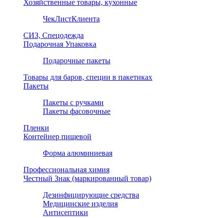
Хозяйственные товары, кухонные
ЧекЛистКлиента
СИЗ, Спецодежда
Подарочная Упаковка
Подарочные пакеты
Товары для баров, специи в пакетиках
Пакеты
Пакеты с ручками
Пакеты фасовочные
Пленки
Контейнер пищевой
Форма алюминиевая
Профессиональная химия
Честный Знак (маркированный товар)
Дезинфицирующие средства
Медицинские изделия
Антисептики