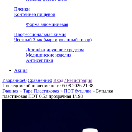
Пленки
Контейнер пищевой
Форма алюминиевая
Профессиональная химия
Честный Знак (маркированный товар)
Дезинфицирующие средства
Медицинские изделия
Антисептики
Акция
Избранное
0
Сравнение
0
Вход / Регистрация
Последние обновление цен:
05.08.2026 21:38
Главная
»
Тара Пластиковая
»
ПЭТ бутылка
»
Бутылка
пластиковая ПЭТ 0,5л прозрачная 1/198