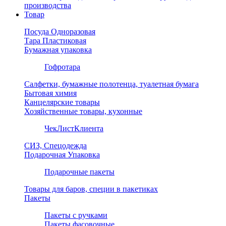
производства
Товар
Посуда Одноразовая
Тара Пластиковая
Бумажная упаковка
Гофротара
Салфетки, бумажные полотенца, туалетная бумага
Бытовая химия
Канцелярские товары
Хозяйственные товары, кухонные
ЧекЛистКлиента
СИЗ, Спецодежда
Подарочная Упаковка
Подарочные пакеты
Товары для баров, специи в пакетиках
Пакеты
Пакеты с ручками
Пакеты фасовочные