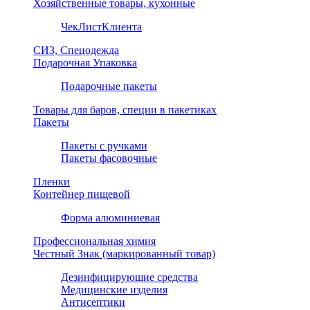
Хозяйственные товары, кухонные
ЧекЛистКлиента
СИЗ, Спецодежда
Подарочная Упаковка
Подарочные пакеты
Товары для баров, специи в пакетиках
Пакеты
Пакеты с ручками
Пакеты фасовочные
Пленки
Контейнер пищевой
Форма алюминиевая
Профессиональная химия
Честный Знак (маркированный товар)
Дезинфицирующие средства
Медицинские изделия
Антисептики