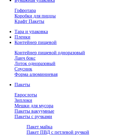
Бумажная упаковка
Гофротара
Коробки для пиццы
Крафт Пакеты
Тара и упаковка
Пленки
Контейнер пищевой
Контейнер пищевой одноразовый
Ланч бокс
Лоток одноразовый
Соусник
Форма алюминиевая
Пакеты
Еврослоты
Зиплоки
Мешки для мусора
Пакеты вакуумные
Пакеты с ручками
Пакет майка
Пакет ПВД с петлевой ручкой