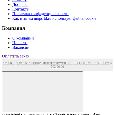
Доставка
Контакты
Политика конфиденциальности
Как и зачем mops-td.ru использует файлы cookie
Компания
О компании
Новости
Вакансии
Оплатить заказ
© ООО ТД МОПС г. Барнаул, Павловский тракт 327Б, +7 (3852) 99-13-77, +7 (963)
502-29-29
{{recipient.status=='temporary'?'Задайте нам вопрос':'Ваш