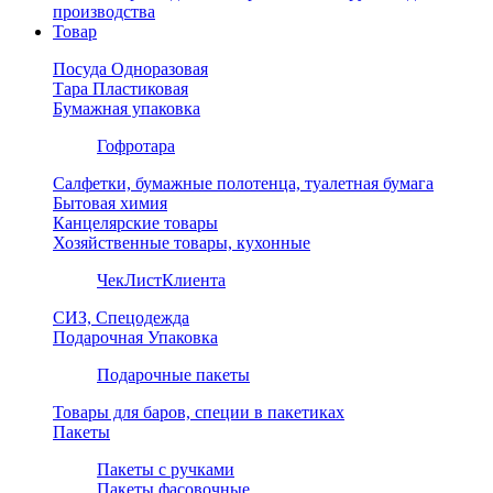
производства
Товар
Посуда Одноразовая
Тара Пластиковая
Бумажная упаковка
Гофротара
Салфетки, бумажные полотенца, туалетная бумага
Бытовая химия
Канцелярские товары
Хозяйственные товары, кухонные
ЧекЛистКлиента
СИЗ, Спецодежда
Подарочная Упаковка
Подарочные пакеты
Товары для баров, специи в пакетиках
Пакеты
Пакеты с ручками
Пакеты фасовочные