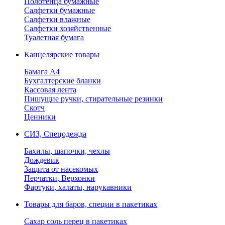
Полотенца бумажные
Салфетки бумажные
Салфетки влажные
Салфетки хозяйственные
Туалетная бумага
Канцелярские товары
Бамага А4
Бухгалтерские бланки
Кассовая лента
Пишущие ручки, стирательные резинки
Скотч
Ценники
СИЗ, Спецодежда
Бахилы, шапочки, чехлы
Дождевик
Защита от насекомых
Перчатки, Верхонки
Фартуки, халаты, нарукавники
Товары для баров, специи в пакетиках
Сахар соль перец в пакетиках