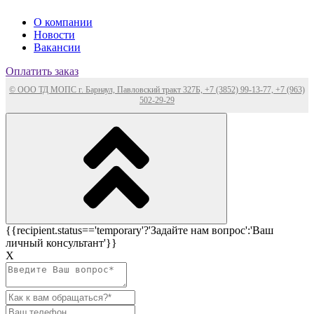
О компании
Новости
Вакансии
Оплатить заказ
© ООО ТД МОПС г. Барнаул, Павловский тракт 327Б, +7 (3852) 99-13-77, +7 (963)
502-29-29
{{recipient.status=='temporary'?'Задайте нам вопрос':'Ваш
личный консультант'}}
Х