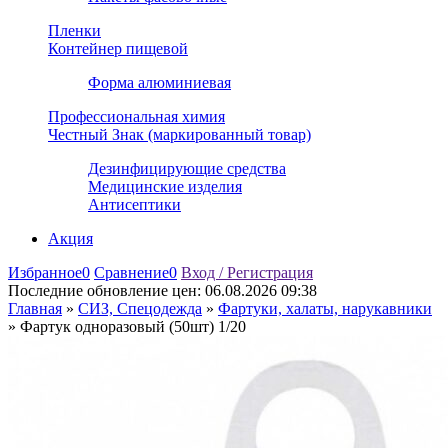
Пленки
Контейнер пищевой
Форма алюминиевая
Профессиональная химия
Честный Знак (маркированный товар)
Дезинфицирующие средства
Медицинские изделия
Антисептики
Акция
Избранное
0
Сравнение
0
Вход / Регистрация
Последние обновление цен:
06.08.2026 09:38
Главная
»
СИЗ, Спецодежда
»
Фартуки, халаты, нарукавники
»
Фартук одноразовый (50шт) 1/20