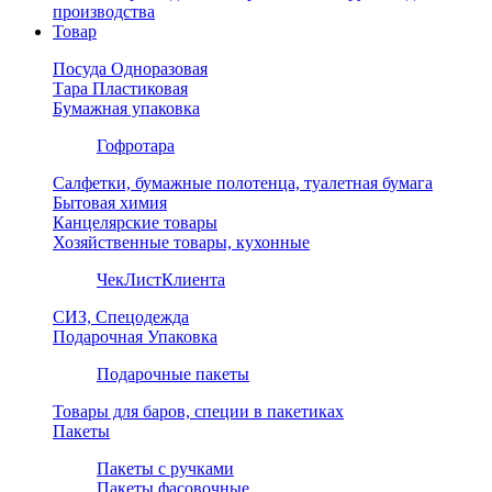
производства
Товар
Посуда Одноразовая
Тара Пластиковая
Бумажная упаковка
Гофротара
Салфетки, бумажные полотенца, туалетная бумага
Бытовая химия
Канцелярские товары
Хозяйственные товары, кухонные
ЧекЛистКлиента
СИЗ, Спецодежда
Подарочная Упаковка
Подарочные пакеты
Товары для баров, специи в пакетиках
Пакеты
Пакеты с ручками
Пакеты фасовочные