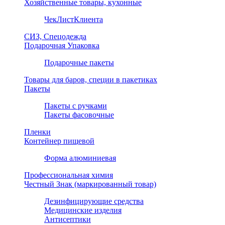
Хозяйственные товары, кухонные
ЧекЛистКлиента
СИЗ, Спецодежда
Подарочная Упаковка
Подарочные пакеты
Товары для баров, специи в пакетиках
Пакеты
Пакеты с ручками
Пакеты фасовочные
Пленки
Контейнер пищевой
Форма алюминиевая
Профессиональная химия
Честный Знак (маркированный товар)
Дезинфицирующие средства
Медицинские изделия
Антисептики