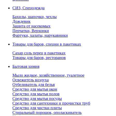
СИЗ, Спецодежда
Бахилы, шапочки, чехлы
Дождевик
Защита от насекомых
Перчатки, Верхонки
Фартуки, халаты, нарукавники
Товары для баров, специи в пакетиках
Сахар соль перец в пакетиках
Товары для баров, ресторанов
Бытовая химия
Мыло жидкое, хозяйственное, туалетное
Освежитель воздуха
Отбеливатель для белья
Средство для мытья окон
Средство для мытья полов
Средство для мытья посуды
Средство для сантехники и прочистки труб
Средство для чистки плиты
Стиральный порошок, ополаскиватель