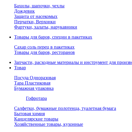
Бахилы, шапочки, чехлы
Дождевик
Защита от насекомых
Перчатки, Верхонки
Фартуки, халаты, нарукавники
Товары для баров, специи в пакетиках
Сахар соль перец в пакетиках
Товары для баров, ресторанов
Запчасти, расходные материалы и инструмент для произв
Товар
Посуда Одноразовая
Тара Пластиковая
Бумажная упаковка
Гофротара
Салфетки, бумажные полотенца, туалетная бумага
Бытовая химия
Канцелярские товары
Хозяйственные товары, кухонные