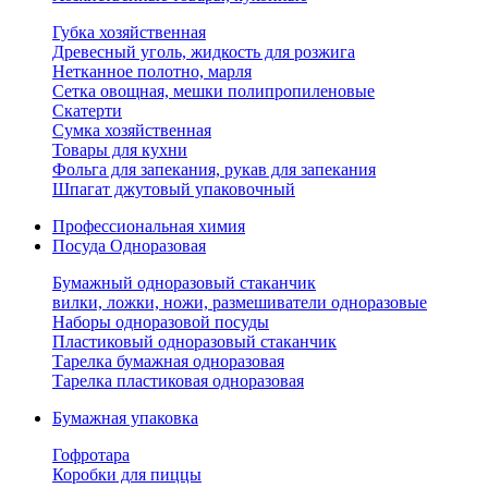
Губка хозяйственная
Древесный уголь, жидкость для розжига
Нетканное полотно, марля
Сетка овощная, мешки полипропиленовые
Скатерти
Сумка хозяйственная
Товары для кухни
Фольга для запекания, рукав для запекания
Шпагат джутовый упаковочный
Профессиональная химия
Посуда Одноразовая
Бумажный одноразовый стаканчик
вилки, ложки, ножи, размешиватели одноразовые
Наборы одноразовой посуды
Пластиковый одноразовый стаканчик
Тарелка бумажная одноразовая
Тарелка пластиковая одноразовая
Бумажная упаковка
Гофротара
Коробки для пиццы