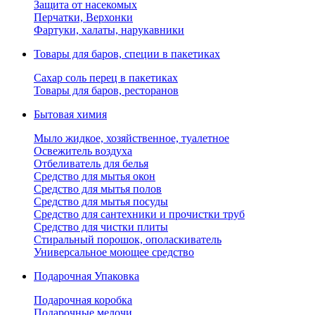
Защита от насекомых
Перчатки, Верхонки
Фартуки, халаты, нарукавники
Товары для баров, специи в пакетиках
Сахар соль перец в пакетиках
Товары для баров, ресторанов
Бытовая химия
Мыло жидкое, хозяйственное, туалетное
Освежитель воздуха
Отбеливатель для белья
Средство для мытья окон
Средство для мытья полов
Средство для мытья посуды
Средство для сантехники и прочистки труб
Средство для чистки плиты
Стиральный порошок, ополаскиватель
Универсальное моющее средство
Подарочная Упаковка
Подарочная коробка
Подарочные мелочи