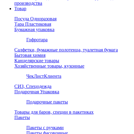
производства
Товар
Посуда Одноразовая
Тара Пластиковая
Бумажная упаковка
Гофротара
Салфетки, бумажные полотенца, туалетная бумага
Бытовая химия
Канцелярские товары
Хозяйственные товары, кухонные
ЧекЛистКлиента
СИЗ, Спецодежда
Подарочная Упаковка
Подарочные пакеты
Товары для баров, специи в пакетиках
Пакеты
Пакеты с ручками
Пакеты фасовочные