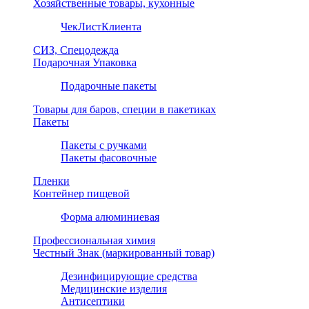
Хозяйственные товары, кухонные
ЧекЛистКлиента
СИЗ, Спецодежда
Подарочная Упаковка
Подарочные пакеты
Товары для баров, специи в пакетиках
Пакеты
Пакеты с ручками
Пакеты фасовочные
Пленки
Контейнер пищевой
Форма алюминиевая
Профессиональная химия
Честный Знак (маркированный товар)
Дезинфицирующие средства
Медицинские изделия
Антисептики