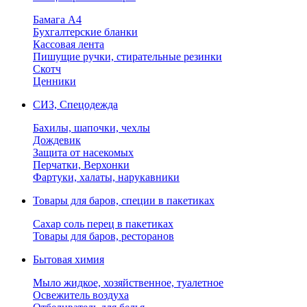
Бамага А4
Бухгалтерские бланки
Кассовая лента
Пишущие ручки, стирательные резинки
Скотч
Ценники
СИЗ, Спецодежда
Бахилы, шапочки, чехлы
Дождевик
Защита от насекомых
Перчатки, Верхонки
Фартуки, халаты, нарукавники
Товары для баров, специи в пакетиках
Сахар соль перец в пакетиках
Товары для баров, ресторанов
Бытовая химия
Мыло жидкое, хозяйственное, туалетное
Освежитель воздуха