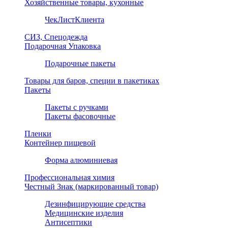
Хозяйственные товары, кухонные
ЧекЛистКлиента
СИЗ, Спецодежда
Подарочная Упаковка
Подарочные пакеты
Товары для баров, специи в пакетиках
Пакеты
Пакеты с ручками
Пакеты фасовочные
Пленки
Контейнер пищевой
Форма алюминиевая
Профессиональная химия
Честный Знак (маркированный товар)
Дезинфицирующие средства
Медицинские изделия
Антисептики