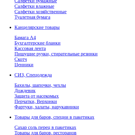
Салфетки бумажные
Салфетки влажные
Салфетки хозяйственные
Туалетная бумага
Канцелярские товары
Бамага А4
Бухгалтерские бланки
Кассовая лента
Пишущие ручки, стирательные резинки
Скотч
Ценники
СИЗ, Спецодежда
Бахилы, шапочки, чехлы
Дождевик
Защита от насекомых
Перчатки, Верхонки
Фартуки, халаты, нарукавники
Товары для баров, специи в пакетиках
Сахар соль перец в пакетиках
Товары для баров, ресторанов