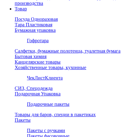
производства
Товар
Посуда Одноразовая
Тара Пластиковая
Бумажная упаковка
Гофротара
Салфетки, бумажные полотенца, туалетная бумага
Бытовая химия
Канцелярские товары
Хозяйственные товары, кухонные
ЧекЛистКлиента
СИЗ, Спецодежда
Подарочная Упаковка
Подарочные пакеты
Товары для баров, специи в пакетиках
Пакеты
Пакеты с ручками
Пакеты фасовочные