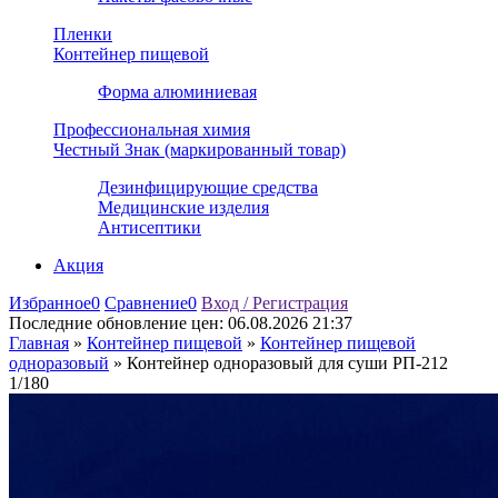
Пленки
Контейнер пищевой
Форма алюминиевая
Профессиональная химия
Честный Знак (маркированный товар)
Дезинфицирующие средства
Медицинские изделия
Антисептики
Акция
Избранное
0
Сравнение
0
Вход / Регистрация
Последние обновление цен:
06.08.2026 21:37
Главная
»
Контейнер пищевой
»
Контейнер пищевой
одноразовый
»
Контейнер одноразовый для суши РП-212
1/180