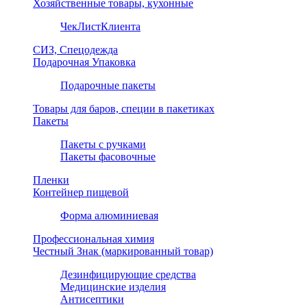
Хозяйственные товары, кухонные
ЧекЛистКлиента
СИЗ, Спецодежда
Подарочная Упаковка
Подарочные пакеты
Товары для баров, специи в пакетиках
Пакеты
Пакеты с ручками
Пакеты фасовочные
Пленки
Контейнер пищевой
Форма алюминиевая
Профессиональная химия
Честный Знак (маркированный товар)
Дезинфицирующие средства
Медицинские изделия
Антисептики