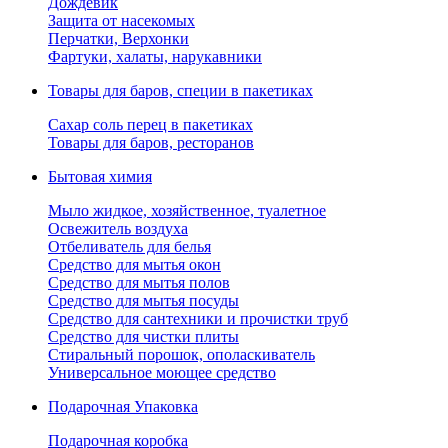
Дождевик
Защита от насекомых
Перчатки, Верхонки
Фартуки, халаты, нарукавники
Товары для баров, специи в пакетиках
Сахар соль перец в пакетиках
Товары для баров, ресторанов
Бытовая химия
Мыло жидкое, хозяйственное, туалетное
Освежитель воздуха
Отбеливатель для белья
Средство для мытья окон
Средство для мытья полов
Средство для мытья посуды
Средство для сантехники и прочистки труб
Средство для чистки плиты
Стиральный порошок, ополаскиватель
Универсальное моющее средство
Подарочная Упаковка
Подарочная коробка