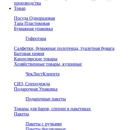
производства
Товар
Посуда Одноразовая
Тара Пластиковая
Бумажная упаковка
Гофротара
Салфетки, бумажные полотенца, туалетная бумага
Бытовая химия
Канцелярские товары
Хозяйственные товары, кухонные
ЧекЛистКлиента
СИЗ, Спецодежда
Подарочная Упаковка
Подарочные пакеты
Товары для баров, специи в пакетиках
Пакеты
Пакеты с ручками
Пакеты фасовочные