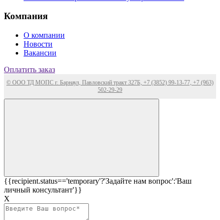
Компания
О компании
Новости
Вакансии
Оплатить заказ
© ООО ТД МОПС г. Барнаул, Павловский тракт 327Б, +7 (3852) 99-13-77, +7 (963)
502-29-29
{{recipient.status=='temporary'?'Задайте нам вопрос':'Ваш
личный консультант'}}
Х