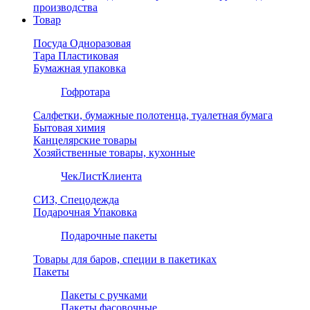
производства
Товар
Посуда Одноразовая
Тара Пластиковая
Бумажная упаковка
Гофротара
Салфетки, бумажные полотенца, туалетная бумага
Бытовая химия
Канцелярские товары
Хозяйственные товары, кухонные
ЧекЛистКлиента
СИЗ, Спецодежда
Подарочная Упаковка
Подарочные пакеты
Товары для баров, специи в пакетиках
Пакеты
Пакеты с ручками
Пакеты фасовочные