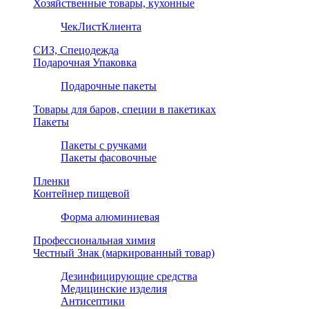
Хозяйственные товары, кухонные
ЧекЛистКлиента
СИЗ, Спецодежда
Подарочная Упаковка
Подарочные пакеты
Товары для баров, специи в пакетиках
Пакеты
Пакеты с ручками
Пакеты фасовочные
Пленки
Контейнер пищевой
Форма алюминиевая
Профессиональная химия
Честный Знак (маркированный товар)
Дезинфицирующие средства
Медицинские изделия
Антисептики