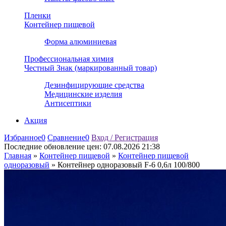
Пленки
Контейнер пищевой
Форма алюминиевая
Профессиональная химия
Честный Знак (маркированный товар)
Дезинфицирующие средства
Медицинские изделия
Антисептики
Акция
Избранное
0
Сравнение
0
Вход / Регистрация
Последние обновление цен:
07.08.2026 21:38
Главная
»
Контейнер пищевой
»
Контейнер пищевой
одноразовый
»
Контейнер одноразовый F-6 0,6л 100/800