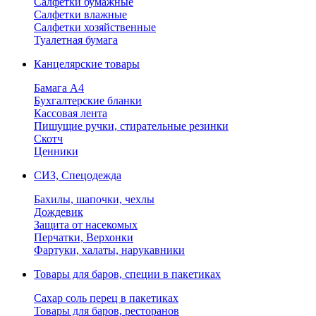
Салфетки бумажные
Салфетки влажные
Салфетки хозяйственные
Туалетная бумага
Канцелярские товары
Бамага А4
Бухгалтерские бланки
Кассовая лента
Пишущие ручки, стирательные резинки
Скотч
Ценники
СИЗ, Спецодежда
Бахилы, шапочки, чехлы
Дождевик
Защита от насекомых
Перчатки, Верхонки
Фартуки, халаты, нарукавники
Товары для баров, специи в пакетиках
Сахар соль перец в пакетиках
Товары для баров, ресторанов