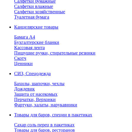
Салфетки бумажные
Салфетки влажные
Салфетки хозяйственные
Туалетная бумага
Канцелярские товары
Бамага А4
Бухгалтерские бланки
Кассовая лента
Пишущие ручки, стирательные резинки
Скотч
Ценники
СИЗ, Спецодежда
Бахилы, шапочки, чехлы
Дождевик
Защита от насекомых
Перчатки, Верхонки
Фартуки, халаты, нарукавники
Товары для баров, специи в пакетиках
Сахар соль перец в пакетиках
Товары для баров, ресторанов