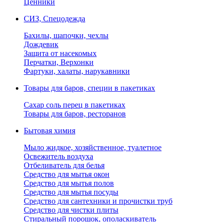
Ценники
СИЗ, Спецодежда
Бахилы, шапочки, чехлы
Дождевик
Защита от насекомых
Перчатки, Верхонки
Фартуки, халаты, нарукавники
Товары для баров, специи в пакетиках
Сахар соль перец в пакетиках
Товары для баров, ресторанов
Бытовая химия
Мыло жидкое, хозяйственное, туалетное
Освежитель воздуха
Отбеливатель для белья
Средство для мытья окон
Средство для мытья полов
Средство для мытья посуды
Средство для сантехники и прочистки труб
Средство для чистки плиты
Стиральный порошок, ополаскиватель