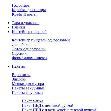
Гофротара
Коробки для пиццы
Крафт Пакеты
Тара и упаковка
Пленки
Контейнер пищевой
Контейнер пищевой одноразовый
Ланч бокс
Лоток одноразовый
Соусник
Форма алюминиевая
Пакеты
Еврослоты
Зиплоки
Мешки для мусора
Пакеты вакуумные
Пакеты с ручками
Пакет майка
Пакет ПВД с петлевой ручкой
Пакет ПВД с пластиковой петлевой ручкой