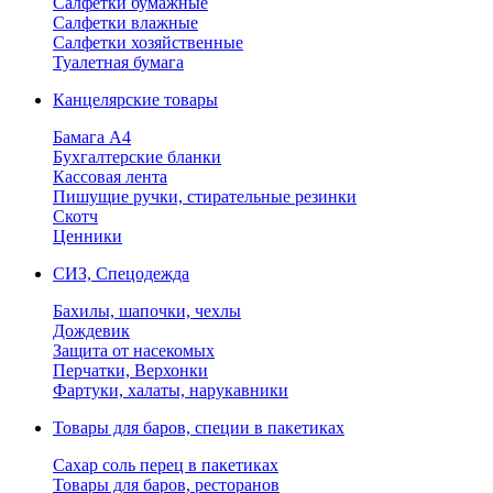
Салфетки бумажные
Салфетки влажные
Салфетки хозяйственные
Туалетная бумага
Канцелярские товары
Бамага А4
Бухгалтерские бланки
Кассовая лента
Пишущие ручки, стирательные резинки
Скотч
Ценники
СИЗ, Спецодежда
Бахилы, шапочки, чехлы
Дождевик
Защита от насекомых
Перчатки, Верхонки
Фартуки, халаты, нарукавники
Товары для баров, специи в пакетиках
Сахар соль перец в пакетиках
Товары для баров, ресторанов