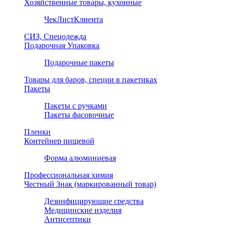
Хозяйственные товары, кухонные
ЧекЛистКлиента
СИЗ, Спецодежда
Подарочная Упаковка
Подарочные пакеты
Товары для баров, специи в пакетиках
Пакеты
Пакеты с ручками
Пакеты фасовочные
Пленки
Контейнер пищевой
Форма алюминиевая
Профессиональная химия
Честный Знак (маркированный товар)
Дезинфицирующие средства
Медицинские изделия
Антисептики