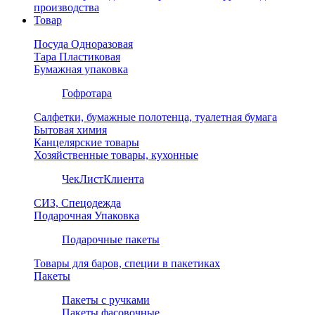
производства
Товар
Посуда Одноразовая
Тара Пластиковая
Бумажная упаковка
Гофротара
Салфетки, бумажные полотенца, туалетная бумага
Бытовая химия
Канцелярские товары
Хозяйственные товары, кухонные
ЧекЛистКлиента
СИЗ, Спецодежда
Подарочная Упаковка
Подарочные пакеты
Товары для баров, специи в пакетиках
Пакеты
Пакеты с ручками
Пакеты фасовочные