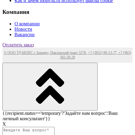
Как и зачем mops-td.ru использует файлы cookie
Компания
О компании
Новости
Вакансии
Оплатить заказ
© ООО ТД МОПС г. Барнаул, Павловский тракт 327Б, +7 (3852) 99-13-77, +7 (963)
502-29-29
{{recipient.status=='temporary'?'Задайте нам вопрос':'Ваш
личный консультант'}}
Х