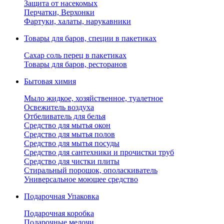
Защита от насекомых
Перчатки, Верхонки
Фартуки, халаты, нарукавники
Товары для баров, специи в пакетиках
Сахар соль перец в пакетиках
Товары для баров, ресторанов
Бытовая химия
Мыло жидкое, хозяйственное, туалетное
Освежитель воздуха
Отбеливатель для белья
Средство для мытья окон
Средство для мытья полов
Средство для мытья посуды
Средство для сантехники и прочистки труб
Средство для чистки плиты
Стиральный порошок, ополаскиватель
Универсальное моющее средство
Подарочная Упаковка
Подарочная коробка
Подарочные мелочи