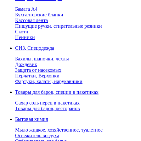
Бамага А4
Бухгалтерские бланки
Кассовая лента
Пишущие ручки, стирательные резинки
Скотч
Ценники
СИЗ, Спецодежда
Бахилы, шапочки, чехлы
Дождевик
Защита от насекомых
Перчатки, Верхонки
Фартуки, халаты, нарукавники
Товары для баров, специи в пакетиках
Сахар соль перец в пакетиках
Товары для баров, ресторанов
Бытовая химия
Мыло жидкое, хозяйственное, туалетное
Освежитель воздуха