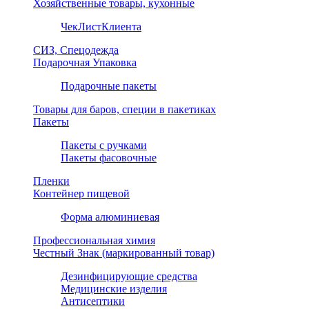
Хозяйственные товары, кухонные
ЧекЛистКлиента
СИЗ, Спецодежда
Подарочная Упаковка
Подарочные пакеты
Товары для баров, специи в пакетиках
Пакеты
Пакеты с ручками
Пакеты фасовочные
Пленки
Контейнер пищевой
Форма алюминиевая
Профессиональная химия
Честный Знак (маркированный товар)
Дезинфицирующие средства
Медицинские изделия
Антисептики