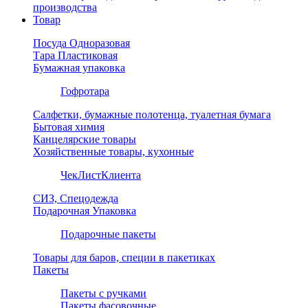
производства
Товар
Посуда Одноразовая
Тара Пластиковая
Бумажная упаковка
Гофротара
Салфетки, бумажные полотенца, туалетная бумага
Бытовая химия
Канцелярские товары
Хозяйственные товары, кухонные
ЧекЛистКлиента
СИЗ, Спецодежда
Подарочная Упаковка
Подарочные пакеты
Товары для баров, специи в пакетиках
Пакеты
Пакеты с ручками
Пакеты фасовочные