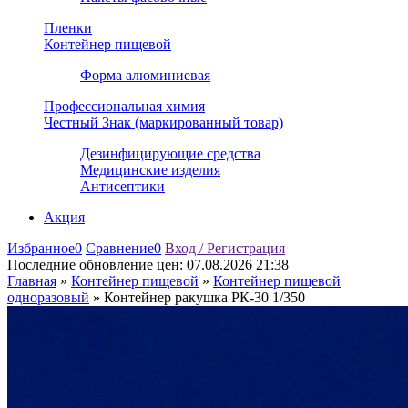
Пленки
Контейнер пищевой
Форма алюминиевая
Профессиональная химия
Честный Знак (маркированный товар)
Дезинфицирующие средства
Медицинские изделия
Антисептики
Акция
Избранное
0
Сравнение
0
Вход / Регистрация
Последние обновление цен:
07.08.2026 21:38
Главная
»
Контейнер пищевой
»
Контейнер пищевой
одноразовый
»
Контейнер ракушка РК-30 1/350