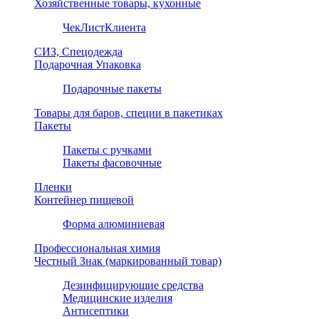
Хозяйственные товары, кухонные
ЧекЛистКлиента
СИЗ, Спецодежда
Подарочная Упаковка
Подарочные пакеты
Товары для баров, специи в пакетиках
Пакеты
Пакеты с ручками
Пакеты фасовочные
Пленки
Контейнер пищевой
Форма алюминиевая
Профессиональная химия
Честный Знак (маркированный товар)
Дезинфицирующие средства
Медицинские изделия
Антисептики