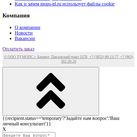
Как и зачем mops-td.ru использует файлы cookie
Компания
О компании
Новости
Вакансии
Оплатить заказ
© ООО ТД МОПС г. Барнаул, Павловский тракт 327Б, +7 (3852) 99-13-77, +7 (963)
502-29-29
{{recipient.status=='temporary'?'Задайте нам вопрос':'Ваш
личный консультант'}}
Х