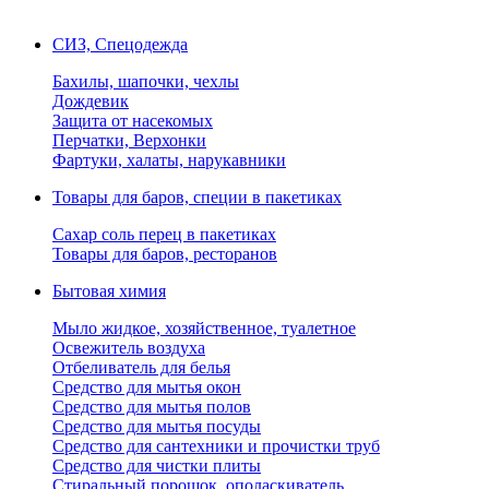
СИЗ, Спецодежда
Бахилы, шапочки, чехлы
Дождевик
Защита от насекомых
Перчатки, Верхонки
Фартуки, халаты, нарукавники
Товары для баров, специи в пакетиках
Сахар соль перец в пакетиках
Товары для баров, ресторанов
Бытовая химия
Мыло жидкое, хозяйственное, туалетное
Освежитель воздуха
Отбеливатель для белья
Средство для мытья окон
Средство для мытья полов
Средство для мытья посуды
Средство для сантехники и прочистки труб
Средство для чистки плиты
Стиральный порошок, ополаскиватель