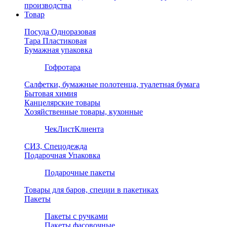
производства
Товар
Посуда Одноразовая
Тара Пластиковая
Бумажная упаковка
Гофротара
Салфетки, бумажные полотенца, туалетная бумага
Бытовая химия
Канцелярские товары
Хозяйственные товары, кухонные
ЧекЛистКлиента
СИЗ, Спецодежда
Подарочная Упаковка
Подарочные пакеты
Товары для баров, специи в пакетиках
Пакеты
Пакеты с ручками
Пакеты фасовочные