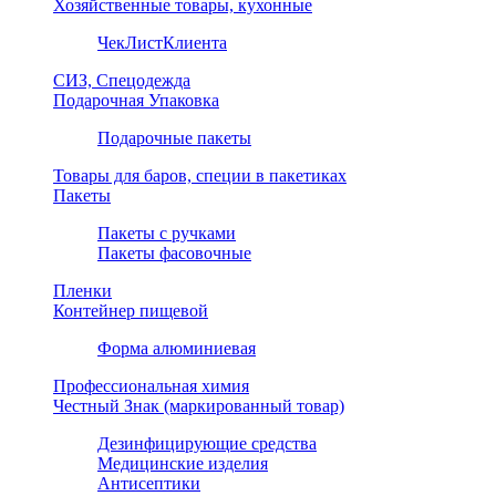
Хозяйственные товары, кухонные
ЧекЛистКлиента
СИЗ, Спецодежда
Подарочная Упаковка
Подарочные пакеты
Товары для баров, специи в пакетиках
Пакеты
Пакеты с ручками
Пакеты фасовочные
Пленки
Контейнер пищевой
Форма алюминиевая
Профессиональная химия
Честный Знак (маркированный товар)
Дезинфицирующие средства
Медицинские изделия
Антисептики