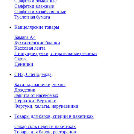
Салфетки бумажные
Салфетки влажные
Салфетки хозяйственные
Туалетная бумага
Канцелярские товары
Бамага А4
Бухгалтерские бланки
Кассовая лента
Пишущие ручки, стирательные резинки
Скотч
Ценники
СИЗ, Спецодежда
Бахилы, шапочки, чехлы
Дождевик
Защита от насекомых
Перчатки, Верхонки
Фартуки, халаты, нарукавники
Товары для баров, специи в пакетиках
Сахар соль перец в пакетиках
Товары для баров, ресторанов