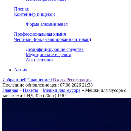
Пленки
Контейнер пищевой
Форма алюминиевая
Профессиональная химия
Честный Знак (маркированный товар)
Дезинфицирующие средства
Медицинские изделия
Антисептики
Акция
Избранное
0
Сравнение
0
Вход / Регистрация
Последние обновление цен:
07.08.2026 21:38
Главная
»
Пакеты
»
Мешки для мусора
»
Мешки для мусора с
завязками ПНД 35л (20шт) 1/30