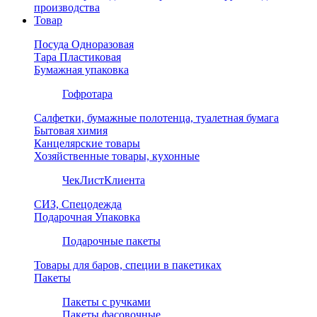
производства
Товар
Посуда Одноразовая
Тара Пластиковая
Бумажная упаковка
Гофротара
Салфетки, бумажные полотенца, туалетная бумага
Бытовая химия
Канцелярские товары
Хозяйственные товары, кухонные
ЧекЛистКлиента
СИЗ, Спецодежда
Подарочная Упаковка
Подарочные пакеты
Товары для баров, специи в пакетиках
Пакеты
Пакеты с ручками
Пакеты фасовочные