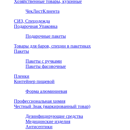
Хозяйственные товары, кухонные
ЧекЛистКлиента
СИЗ, Спецодежда
Подарочная Упаковка
Подарочные пакеты
Товары для баров, специи в пакетиках
Пакеты
Пакеты с ручками
Пакеты фасовочные
Пленки
Контейнер пищевой
Форма алюминиевая
Профессиональная химия
Честный Знак (маркированный товар)
Дезинфицирующие средства
Медицинские изделия
Антисептики