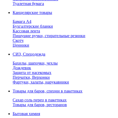
Туалетная бумага
Канцелярские товары
Бамага А4
Бухгалтерские бланки
Кассовая лента
Пишущие ручки, стирательные резинки
Скотч
Ценники
СИЗ, Спецодежда
Бахилы, шапочки, чехлы
Дождевик
Защита от насекомых
Перчатки, Верхонки
Фартуки, халаты, нарукавники
Товары для баров, специи в пакетиках
Сахар соль перец в пакетиках
Товары для баров, ресторанов
Бытовая химия