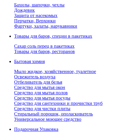
Бахилы, шапочки, чехлы
Дождевик
Защита от насекомых
Перчатки, Верхонки
Фартуки, халаты, нарукавники
Товары для баров, специи в пакетиках
Сахар соль перец в пакетиках
Товары для баров, ресторанов
Бытовая химия
Мыло жидкое, хозяйственное, туалетное
Освежитель воздуха
Отбеливатель для белья
Средство для мытья окон
Средство для мытья полов
Средство для мытья посуды
Средство для сантехники и прочистки труб
Средство для чистки плиты
Стиральный порошок, ополаскиватель
Универсальное моющее средство
Подарочная Упаковка