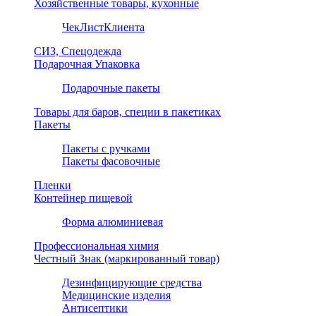
Хозяйственные товары, кухонные
ЧекЛистКлиента
СИЗ, Спецодежда
Подарочная Упаковка
Подарочные пакеты
Товары для баров, специи в пакетиках
Пакеты
Пакеты с ручками
Пакеты фасовочные
Пленки
Контейнер пищевой
Форма алюминиевая
Профессиональная химия
Честный Знак (маркированный товар)
Дезинфицирующие средства
Медицинские изделия
Антисептики