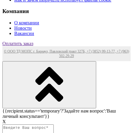
Компания
О компании
Новости
Вакансии
Оплатить заказ
© ООО ТД МОПС г. Барнаул, Павловский тракт 327Б, +7 (3852) 99-13-77, +7 (963)
502-29-29
{{recipient.status=='temporary'?'Задайте нам вопрос':'Ваш
личный консультант'}}
Х