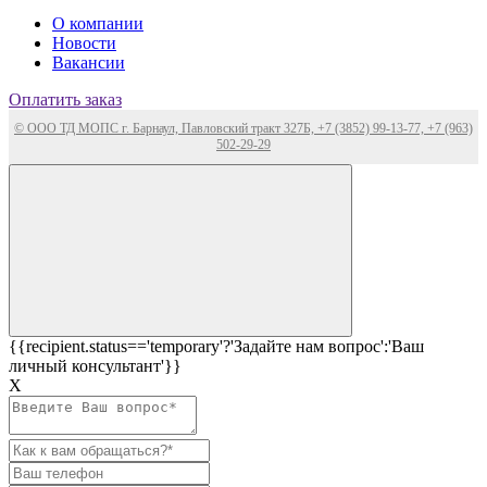
О компании
Новости
Вакансии
Оплатить заказ
© ООО ТД МОПС г. Барнаул, Павловский тракт 327Б, +7 (3852) 99-13-77, +7 (963)
502-29-29
{{recipient.status=='temporary'?'Задайте нам вопрос':'Ваш
личный консультант'}}
Х