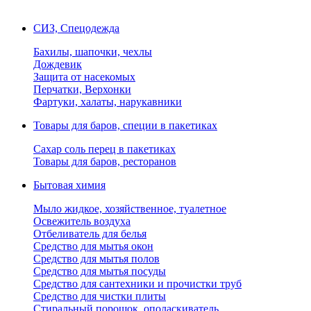
СИЗ, Спецодежда
Бахилы, шапочки, чехлы
Дождевик
Защита от насекомых
Перчатки, Верхонки
Фартуки, халаты, нарукавники
Товары для баров, специи в пакетиках
Сахар соль перец в пакетиках
Товары для баров, ресторанов
Бытовая химия
Мыло жидкое, хозяйственное, туалетное
Освежитель воздуха
Отбеливатель для белья
Средство для мытья окон
Средство для мытья полов
Средство для мытья посуды
Средство для сантехники и прочистки труб
Средство для чистки плиты
Стиральный порошок, ополаскиватель