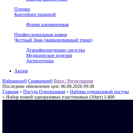
Пленки
Контейнер пищевой
Форма алюминиевая
Профессиональная химия
Честный Знак (маркированный товар)
Дезинфицирующие средства
Медицинские изделия
Антисептики
Акция
Избранное
0
Сравнение
0
Вход / Регистрация
Последние обновление цен:
06.08.2026 09:38
Главная
»
Посуда Одноразовая
»
Наборы одноразовой посуды
»
Набор ножей одноразовых пластиковых (10шт) 1/400