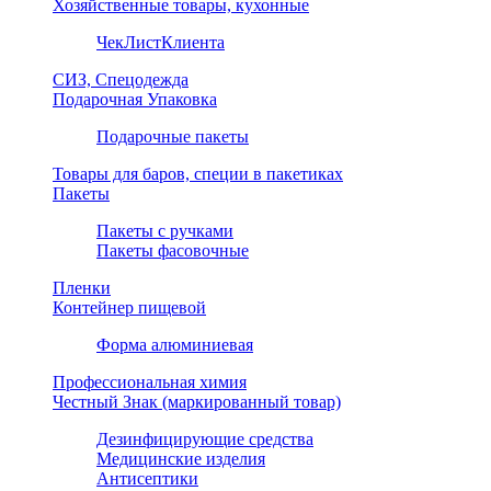
Хозяйственные товары, кухонные
ЧекЛистКлиента
СИЗ, Спецодежда
Подарочная Упаковка
Подарочные пакеты
Товары для баров, специи в пакетиках
Пакеты
Пакеты с ручками
Пакеты фасовочные
Пленки
Контейнер пищевой
Форма алюминиевая
Профессиональная химия
Честный Знак (маркированный товар)
Дезинфицирующие средства
Медицинские изделия
Антисептики