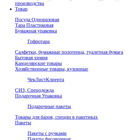
производства
Товар
Посуда Одноразовая
Тара Пластиковая
Бумажная упаковка
Гофротара
Салфетки, бумажные полотенца, туалетная бумага
Бытовая химия
Канцелярские товары
Хозяйственные товары, кухонные
ЧекЛистКлиента
СИЗ, Спецодежда
Подарочная Упаковка
Подарочные пакеты
Товары для баров, специи в пакетиках
Пакеты
Пакеты с ручками
Пакеты фасовочные