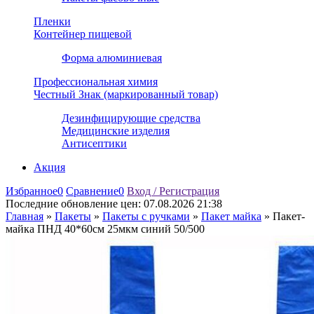
Пленки
Контейнер пищевой
Форма алюминиевая
Профессиональная химия
Честный Знак (маркированный товар)
Дезинфицирующие средства
Медицинские изделия
Антисептики
Акция
Избранное
0
Сравнение
0
Вход / Регистрация
Последние обновление цен:
07.08.2026 21:38
Главная
»
Пакеты
»
Пакеты с ручками
»
Пакет майка
»
Пакет-
майка ПНД 40*60см 25мкм синий 50/500