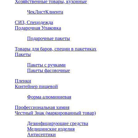
Хозяйственные товары, кухонные
ЧекЛистКлиента
СИЗ, Спецодежда
Подарочная Упаковка
Подарочные пакеты
Товары для баров, специи в пакетиках
Пакеты
Пакеты с ручками
Пакеты фасовочные
Пленки
Контейнер пищевой
Форма алюминиевая
Профессиональная химия
Честный Знак (маркированный товар)
Дезинфицирующие средства
Медицинские изделия
Антисептики