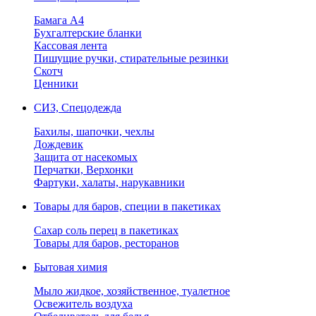
Бамага А4
Бухгалтерские бланки
Кассовая лента
Пишущие ручки, стирательные резинки
Скотч
Ценники
СИЗ, Спецодежда
Бахилы, шапочки, чехлы
Дождевик
Защита от насекомых
Перчатки, Верхонки
Фартуки, халаты, нарукавники
Товары для баров, специи в пакетиках
Сахар соль перец в пакетиках
Товары для баров, ресторанов
Бытовая химия
Мыло жидкое, хозяйственное, туалетное
Освежитель воздуха