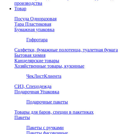
производства
Товар
Посуда Одноразовая
Тара Пластиковая
Бумажная упаковка
Гофротара
Салфетки, бумажные полотенца, туалетная бумага
Бытовая химия
Канцелярские товары
Хозяйственные товары, кухонные
ЧекЛистКлиента
СИЗ, Спецодежда
Подарочная Упаковка
Подарочные пакеты
Товары для баров, специи в пакетиках
Пакеты
Пакеты с ручками
Пакеты фасовочные