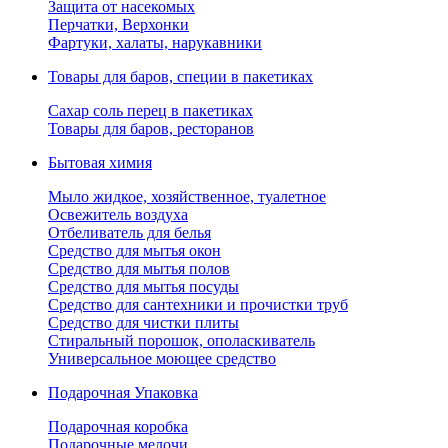
Защита от насекомых
Перчатки, Верхонки
Фартуки, халаты, нарукавники
Товары для баров, специи в пакетиках
Сахар соль перец в пакетиках
Товары для баров, ресторанов
Бытовая химия
Мыло жидкое, хозяйственное, туалетное
Освежитель воздуха
Отбеливатель для белья
Средство для мытья окон
Средство для мытья полов
Средство для мытья посуды
Средство для сантехники и прочистки труб
Средство для чистки плиты
Стиральный порошок, ополаскиватель
Универсальное моющее средство
Подарочная Упаковка
Подарочная коробка
Подарочные мелочи