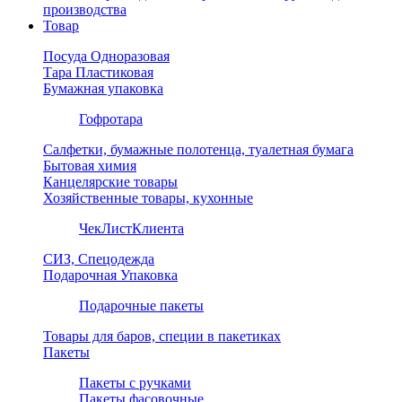
производства
Товар
Посуда Одноразовая
Тара Пластиковая
Бумажная упаковка
Гофротара
Салфетки, бумажные полотенца, туалетная бумага
Бытовая химия
Канцелярские товары
Хозяйственные товары, кухонные
ЧекЛистКлиента
СИЗ, Спецодежда
Подарочная Упаковка
Подарочные пакеты
Товары для баров, специи в пакетиках
Пакеты
Пакеты с ручками
Пакеты фасовочные