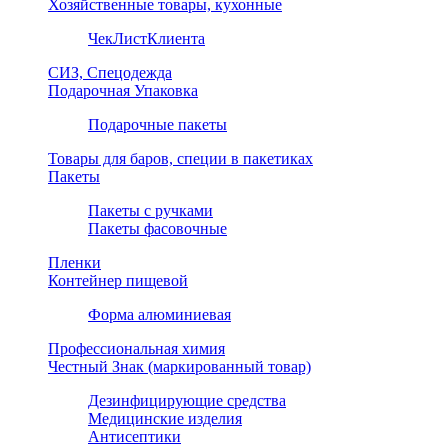
Хозяйственные товары, кухонные
ЧекЛистКлиента
СИЗ, Спецодежда
Подарочная Упаковка
Подарочные пакеты
Товары для баров, специи в пакетиках
Пакеты
Пакеты с ручками
Пакеты фасовочные
Пленки
Контейнер пищевой
Форма алюминиевая
Профессиональная химия
Честный Знак (маркированный товар)
Дезинфицирующие средства
Медицинские изделия
Антисептики