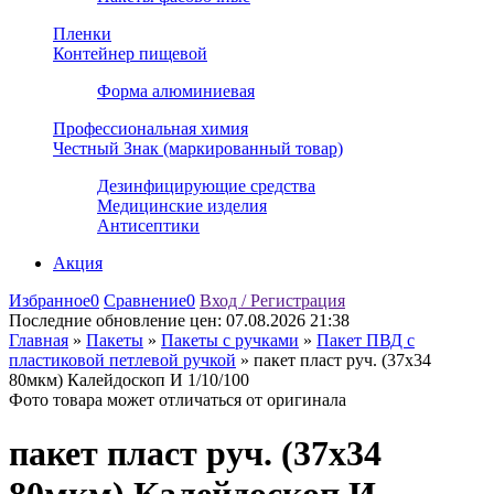
Пленки
Контейнер пищевой
Форма алюминиевая
Профессиональная химия
Честный Знак (маркированный товар)
Дезинфицирующие средства
Медицинские изделия
Антисептики
Акция
Избранное
0
Сравнение
0
Вход / Регистрация
Последние обновление цен:
07.08.2026 21:38
Главная
»
Пакеты
»
Пакеты с ручками
»
Пакет ПВД с
пластиковой петлевой ручкой
»
пакет пласт руч. (37х34
80мкм) Калейдоскоп И 1/10/100
Фото товара может отличаться от оригинала
пакет пласт руч. (37х34