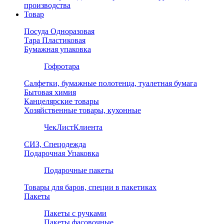
производства
Товар
Посуда Одноразовая
Тара Пластиковая
Бумажная упаковка
Гофротара
Салфетки, бумажные полотенца, туалетная бумага
Бытовая химия
Канцелярские товары
Хозяйственные товары, кухонные
ЧекЛистКлиента
СИЗ, Спецодежда
Подарочная Упаковка
Подарочные пакеты
Товары для баров, специи в пакетиках
Пакеты
Пакеты с ручками
Пакеты фасовочные