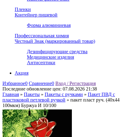
Пленки
Контейнер пищевой
Форма алюминиевая
Профессиональная химия
Честный Знак (маркированный товар)
Дезинфицирующие средства
Медицинские изделия
Антисептики
Акция
Избранное
0
Сравнение
0
Вход / Регистрация
Последние обновление цен:
07.08.2026 21:38
Главная
»
Пакеты
»
Пакеты с ручками
»
Пакет ПВД с
пластиковой петлевой ручкой
»
пакет пласт руч. (40х44
100мкм) Буржуа И 10/100