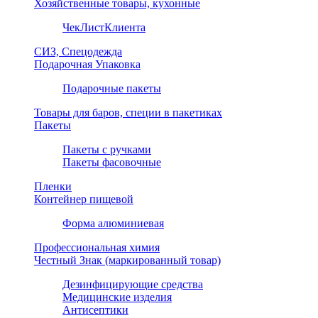
Хозяйственные товары, кухонные
ЧекЛистКлиента
СИЗ, Спецодежда
Подарочная Упаковка
Подарочные пакеты
Товары для баров, специи в пакетиках
Пакеты
Пакеты с ручками
Пакеты фасовочные
Пленки
Контейнер пищевой
Форма алюминиевая
Профессиональная химия
Честный Знак (маркированный товар)
Дезинфицирующие средства
Медицинские изделия
Антисептики