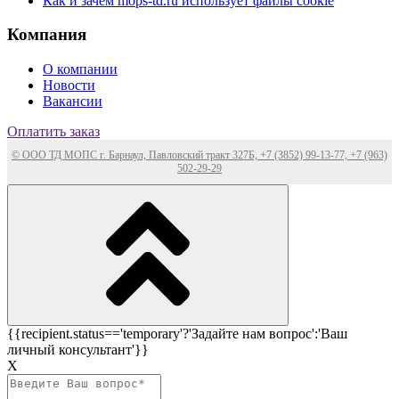
Как и зачем mops-td.ru использует файлы cookie
Компания
О компании
Новости
Вакансии
Оплатить заказ
© ООО ТД МОПС г. Барнаул, Павловский тракт 327Б, +7 (3852) 99-13-77, +7 (963)
502-29-29
{{recipient.status=='temporary'?'Задайте нам вопрос':'Ваш
личный консультант'}}
Х