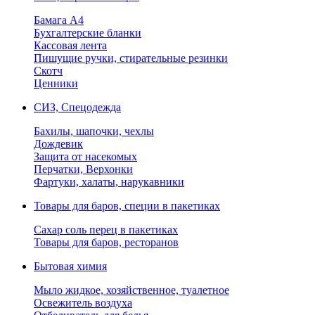
Бамага А4
Бухгалтерские бланки
Кассовая лента
Пишущие ручки, стирательные резинки
Скотч
Ценники
СИЗ, Спецодежда
Бахилы, шапочки, чехлы
Дождевик
Защита от насекомых
Перчатки, Верхонки
Фартуки, халаты, нарукавники
Товары для баров, специи в пакетиках
Сахар соль перец в пакетиках
Товары для баров, ресторанов
Бытовая химия
Мыло жидкое, хозяйственное, туалетное
Освежитель воздуха