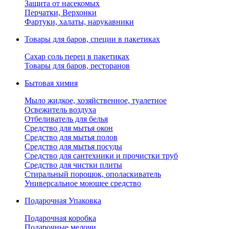
Защита от насекомых
Перчатки, Верхонки
Фартуки, халаты, нарукавники
Товары для баров, специи в пакетиках
Сахар соль перец в пакетиках
Товары для баров, ресторанов
Бытовая химия
Мыло жидкое, хозяйственное, туалетное
Освежитель воздуха
Отбеливатель для белья
Средство для мытья окон
Средство для мытья полов
Средство для мытья посуды
Средство для сантехники и прочистки труб
Средство для чистки плиты
Стиральный порошок, ополаскиватель
Универсальное моющее средство
Подарочная Упаковка
Подарочная коробка
Подарочные мелочи