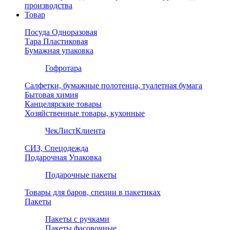
производства
Товар
Посуда Одноразовая
Тара Пластиковая
Бумажная упаковка
Гофротара
Салфетки, бумажные полотенца, туалетная бумага
Бытовая химия
Канцелярские товары
Хозяйственные товары, кухонные
ЧекЛистКлиента
СИЗ, Спецодежда
Подарочная Упаковка
Подарочные пакеты
Товары для баров, специи в пакетиках
Пакеты
Пакеты с ручками
Пакеты фасовочные