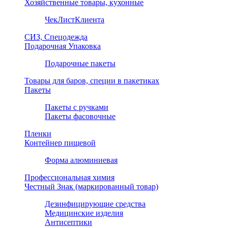
Хозяйственные товары, кухонные
ЧекЛистКлиента
СИЗ, Спецодежда
Подарочная Упаковка
Подарочные пакеты
Товары для баров, специи в пакетиках
Пакеты
Пакеты с ручками
Пакеты фасовочные
Пленки
Контейнер пищевой
Форма алюминиевая
Профессиональная химия
Честный Знак (маркированный товар)
Дезинфицирующие средства
Медицинские изделия
Антисептики