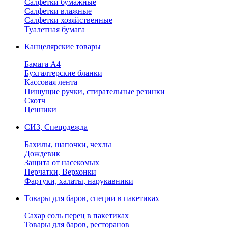
Салфетки бумажные
Салфетки влажные
Салфетки хозяйственные
Туалетная бумага
Канцелярские товары
Бамага А4
Бухгалтерские бланки
Кассовая лента
Пишущие ручки, стирательные резинки
Скотч
Ценники
СИЗ, Спецодежда
Бахилы, шапочки, чехлы
Дождевик
Защита от насекомых
Перчатки, Верхонки
Фартуки, халаты, нарукавники
Товары для баров, специи в пакетиках
Сахар соль перец в пакетиках
Товары для баров, ресторанов