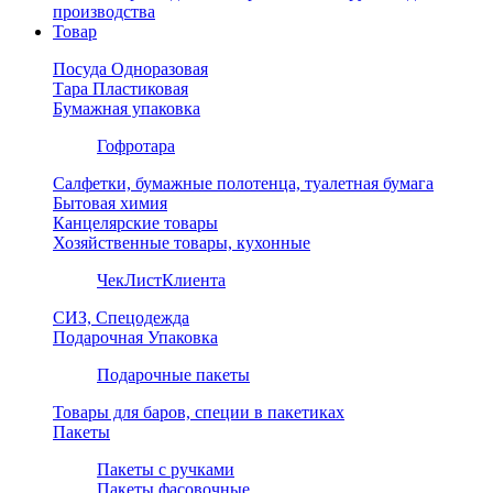
производства
Товар
Посуда Одноразовая
Тара Пластиковая
Бумажная упаковка
Гофротара
Салфетки, бумажные полотенца, туалетная бумага
Бытовая химия
Канцелярские товары
Хозяйственные товары, кухонные
ЧекЛистКлиента
СИЗ, Спецодежда
Подарочная Упаковка
Подарочные пакеты
Товары для баров, специи в пакетиках
Пакеты
Пакеты с ручками
Пакеты фасовочные