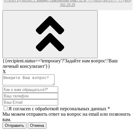
© ООО ТД МОПС г. Барнаул, Павловский тракт 327Б, +7 (3852) 99-13-77, +7 (963)
502-29-29
{{recipient.status=='temporary'?'Задайте нам вопрос':'Ваш
личный консультант'}}
Х
Я согласен c
обработкой персональных данных
*
Мы можем отправить ответ на вопрос на email или позвонить
вам.
Отправить
Отмена