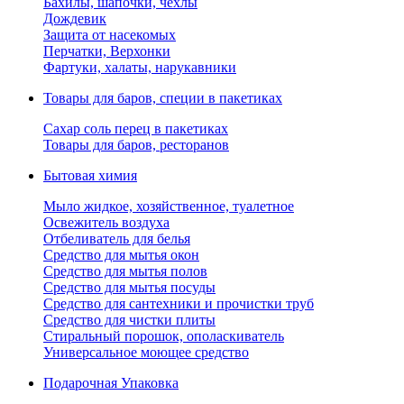
Бахилы, шапочки, чехлы
Дождевик
Защита от насекомых
Перчатки, Верхонки
Фартуки, халаты, нарукавники
Товары для баров, специи в пакетиках
Сахар соль перец в пакетиках
Товары для баров, ресторанов
Бытовая химия
Мыло жидкое, хозяйственное, туалетное
Освежитель воздуха
Отбеливатель для белья
Средство для мытья окон
Средство для мытья полов
Средство для мытья посуды
Средство для сантехники и прочистки труб
Средство для чистки плиты
Стиральный порошок, ополаскиватель
Универсальное моющее средство
Подарочная Упаковка