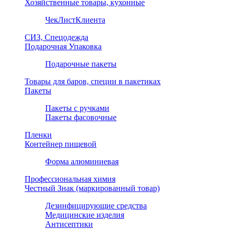
Хозяйственные товары, кухонные
ЧекЛистКлиента
СИЗ, Спецодежда
Подарочная Упаковка
Подарочные пакеты
Товары для баров, специи в пакетиках
Пакеты
Пакеты с ручками
Пакеты фасовочные
Пленки
Контейнер пищевой
Форма алюминиевая
Профессиональная химия
Честный Знак (маркированный товар)
Дезинфицирующие средства
Медицинские изделия
Антисептики