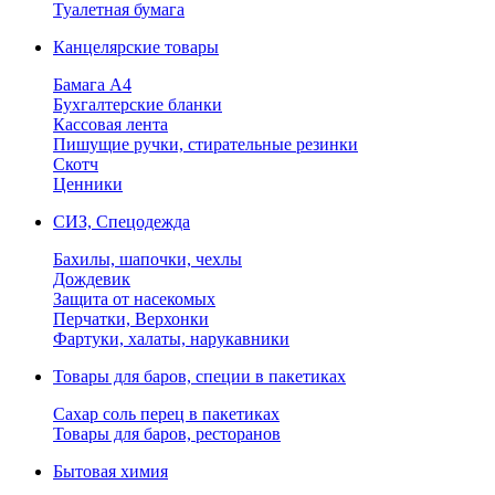
Туалетная бумага
Канцелярские товары
Бамага А4
Бухгалтерские бланки
Кассовая лента
Пишущие ручки, стирательные резинки
Скотч
Ценники
СИЗ, Спецодежда
Бахилы, шапочки, чехлы
Дождевик
Защита от насекомых
Перчатки, Верхонки
Фартуки, халаты, нарукавники
Товары для баров, специи в пакетиках
Сахар соль перец в пакетиках
Товары для баров, ресторанов
Бытовая химия