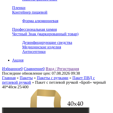
Пленки
Контейнер пищевой
Форма алюминиевая
Профессиональная химия
Честный Знак (маркированный товар)
Дезинфицирующие средства
Медицинские изделия
Антисептики
Акция
Избранное
0
Сравнение
0
Вход / Регистрация
Последние обновление цен:
07.08.2026 09:38
Главная
»
Пакеты
»
Пакеты с ручками
»
Пакет ПВД с
петлевой ручкой
»
Пакет с петлевой ручкой «Брой» черный
40*40см 25/400