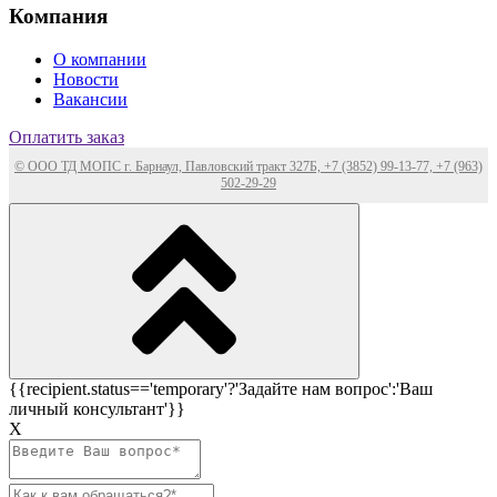
Компания
О компании
Новости
Вакансии
Оплатить заказ
© ООО ТД МОПС г. Барнаул, Павловский тракт 327Б, +7 (3852) 99-13-77, +7 (963)
502-29-29
{{recipient.status=='temporary'?'Задайте нам вопрос':'Ваш
личный консультант'}}
Х