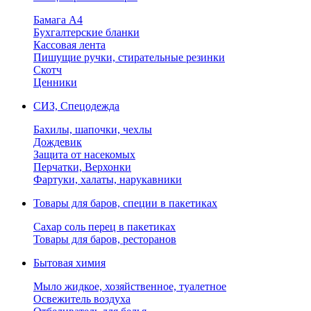
Бамага А4
Бухгалтерские бланки
Кассовая лента
Пишущие ручки, стирательные резинки
Скотч
Ценники
СИЗ, Спецодежда
Бахилы, шапочки, чехлы
Дождевик
Защита от насекомых
Перчатки, Верхонки
Фартуки, халаты, нарукавники
Товары для баров, специи в пакетиках
Сахар соль перец в пакетиках
Товары для баров, ресторанов
Бытовая химия
Мыло жидкое, хозяйственное, туалетное
Освежитель воздуха