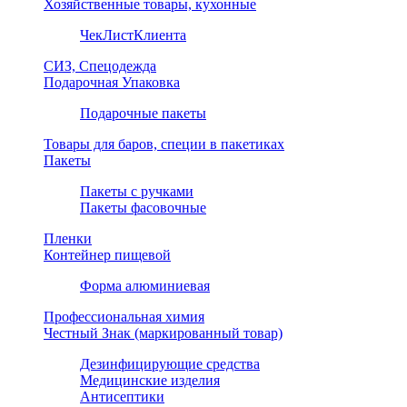
Хозяйственные товары, кухонные
ЧекЛистКлиента
СИЗ, Спецодежда
Подарочная Упаковка
Подарочные пакеты
Товары для баров, специи в пакетиках
Пакеты
Пакеты с ручками
Пакеты фасовочные
Пленки
Контейнер пищевой
Форма алюминиевая
Профессиональная химия
Честный Знак (маркированный товар)
Дезинфицирующие средства
Медицинские изделия
Антисептики