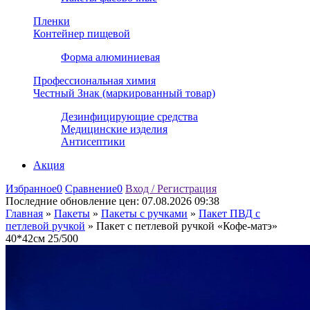
Пленки
Контейнер пищевой
Форма алюминиевая
Профессиональная химия
Честный Знак (маркированный товар)
Дезинфицирующие средства
Медицинские изделия
Антисептики
Акция
Избранное
0
Сравнение
0
Вход / Регистрация
Последние обновление цен:
07.08.2026 09:38
Главная
»
Пакеты
»
Пакеты с ручками
»
Пакет ПВД с
петлевой ручкой
»
Пакет с петлевой ручкой «Кофе-матэ»
40*42см 25/500