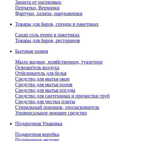
Защита от насекомых
Перчатки, Верхонки
Фартуки, халаты, нарукавники
Товары для баров, специи в пакетиках
Сахар соль перец в пакетиках
Товары для баров, ресторанов
Бытовая химия
Мыло жидкое, хозяйственное, туалетное
Освежитель воздуха
Отбеливатель для белья
Средство для мытья окон
Средство для мытья полов
Средство для мытья посуды
Средство для сантехники и прочистки труб
Средство для чистки плиты
Стиральный порошок, ополаскиватель
Универсальное моющее средство
Подарочная Упаковка
Подарочная коробка
Подарочные мелочи