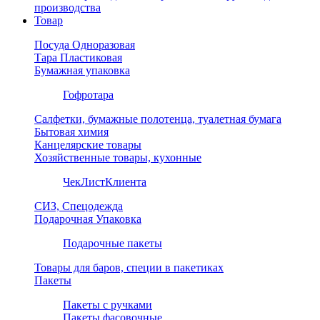
производства
Товар
Посуда Одноразовая
Тара Пластиковая
Бумажная упаковка
Гофротара
Салфетки, бумажные полотенца, туалетная бумага
Бытовая химия
Канцелярские товары
Хозяйственные товары, кухонные
ЧекЛистКлиента
СИЗ, Спецодежда
Подарочная Упаковка
Подарочные пакеты
Товары для баров, специи в пакетиках
Пакеты
Пакеты с ручками
Пакеты фасовочные