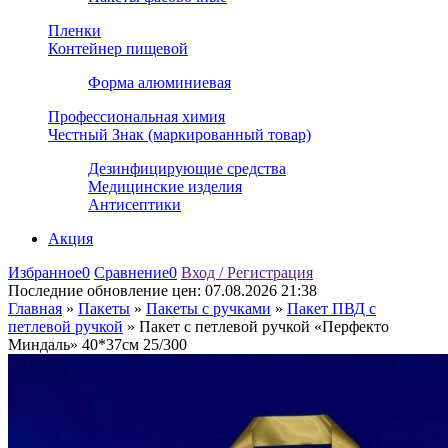
Пленки
Контейнер пищевой
Форма алюминиевая
Профессиональная химия
Честный Знак (маркированный товар)
Дезинфицирующие средства
Медицинские изделия
Антисептики
Акция
Избранное
0
Сравнение
0
Вход / Регистрация
Последние обновление цен:
07.08.2026 21:38
Главная
»
Пакеты
»
Пакеты с ручками
»
Пакет ПВД с
петлевой ручкой
»
Пакет с петлевой ручкой «Перфекто
Миндаль» 40*37см 25/300