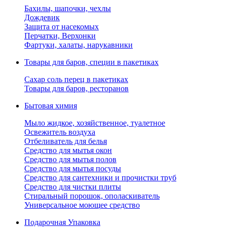
Бахилы, шапочки, чехлы
Дождевик
Защита от насекомых
Перчатки, Верхонки
Фартуки, халаты, нарукавники
Товары для баров, специи в пакетиках
Сахар соль перец в пакетиках
Товары для баров, ресторанов
Бытовая химия
Мыло жидкое, хозяйственное, туалетное
Освежитель воздуха
Отбеливатель для белья
Средство для мытья окон
Средство для мытья полов
Средство для мытья посуды
Средство для сантехники и прочистки труб
Средство для чистки плиты
Стиральный порошок, ополаскиватель
Универсальное моющее средство
Подарочная Упаковка