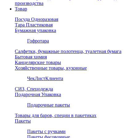
производства
Товар
Посуда Одноразовая
Тара Пластиковая
Бумажная упаковка
Гофротара
Салфетки, бумажные полотенца, туалетная бумага
Бытовая химия
Канцелярские товары
Хозяйственные товары, кухонные
ЧекЛистКлиента
СИЗ, Спецодежда
Подарочная Упаковка
Подарочные пакеты
Товары для баров, специи в пакетиках
Пакеты
Пакеты с ручками
Пакеты фасовочные