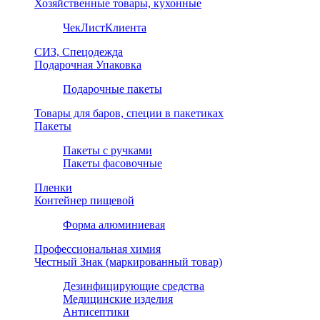
Хозяйственные товары, кухонные
ЧекЛистКлиента
СИЗ, Спецодежда
Подарочная Упаковка
Подарочные пакеты
Товары для баров, специи в пакетиках
Пакеты
Пакеты с ручками
Пакеты фасовочные
Пленки
Контейнер пищевой
Форма алюминиевая
Профессиональная химия
Честный Знак (маркированный товар)
Дезинфицирующие средства
Медицинские изделия
Антисептики