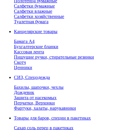
Полотенца бумажные
Салфетки бумажные
Салфетки влажные
Салфетки хозяйственные
Туалетная бумага
Канцелярские товары
Бамага А4
Бухгалтерские бланки
Кассовая лента
Пишущие ручки, стирательные резинки
Скотч
Ценники
СИЗ, Спецодежда
Бахилы, шапочки, чехлы
Дождевик
Защита от насекомых
Перчатки, Верхонки
Фартуки, халаты, нарукавники
Товары для баров, специи в пакетиках
Сахар соль перец в пакетиках