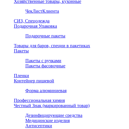
Хозяйственные товары, кухонные
ЧекЛистКлиента
СИЗ, Спецодежда
Подарочная Упаковка
Подарочные пакеты
Товары для баров, специи в пакетиках
Пакеты
Пакеты с ручками
Пакеты фасовочные
Пленки
Контейнер пищевой
Форма алюминиевая
Профессиональная химия
Честный Знак (маркированный товар)
Дезинфицирующие средства
Медицинские изделия
Антисептики