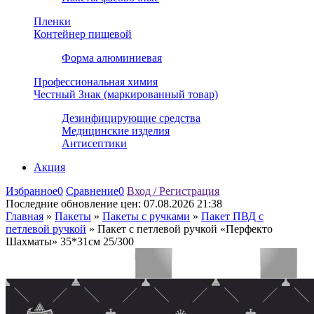
Пленки
Контейнер пищевой
Форма алюминиевая
Профессиональная химия
Честный Знак (маркированный товар)
Дезинфицирующие средства
Медицинские изделия
Антисептики
Акция
Избранное
0
Сравнение
0
Вход / Регистрация
Последние обновление цен:
07.08.2026 21:38
Главная
»
Пакеты
»
Пакеты с ручками
»
Пакет ПВД с
петлевой ручкой
»
Пакет с петлевой ручкой «Перфекто
Шахматы» 35*31см 25/300