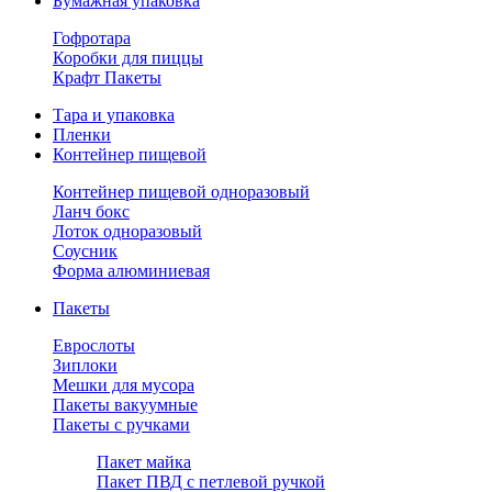
Бумажная упаковка
Гофротара
Коробки для пиццы
Крафт Пакеты
Тара и упаковка
Пленки
Контейнер пищевой
Контейнер пищевой одноразовый
Ланч бокс
Лоток одноразовый
Соусник
Форма алюминиевая
Пакеты
Еврослоты
Зиплоки
Мешки для мусора
Пакеты вакуумные
Пакеты с ручками
Пакет майка
Пакет ПВД с петлевой ручкой