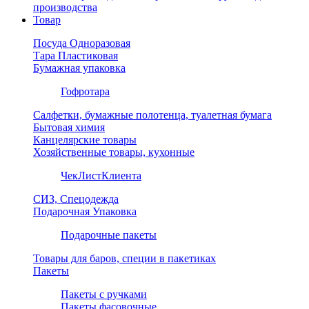
производства
Товар
Посуда Одноразовая
Тара Пластиковая
Бумажная упаковка
Гофротара
Салфетки, бумажные полотенца, туалетная бумага
Бытовая химия
Канцелярские товары
Хозяйственные товары, кухонные
ЧекЛистКлиента
СИЗ, Спецодежда
Подарочная Упаковка
Подарочные пакеты
Товары для баров, специи в пакетиках
Пакеты
Пакеты с ручками
Пакеты фасовочные