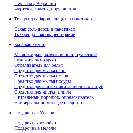
Перчатки, Верхонки
Фартуки, халаты, нарукавники
Товары для баров, специи в пакетиках
Сахар соль перец в пакетиках
Товары для баров, ресторанов
Бытовая химия
Мыло жидкое, хозяйственное, туалетное
Освежитель воздуха
Отбеливатель для белья
Средство для мытья окон
Средство для мытья полов
Средство для мытья посуды
Средство для сантехники и прочистки труб
Средство для чистки плиты
Стиральный порошок, ополаскиватель
Универсальное моющее средство
Подарочная Упаковка
Подарочная коробка
Подарочные мелочи