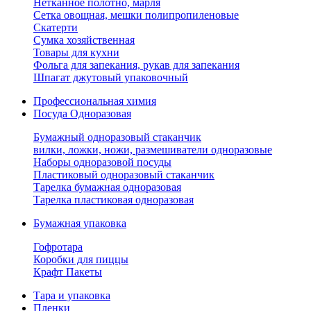
Нетканное полотно, марля
Сетка овощная, мешки полипропиленовые
Скатерти
Сумка хозяйственная
Товары для кухни
Фольга для запекания, рукав для запекания
Шпагат джутовый упаковочный
Профессиональная химия
Посуда Одноразовая
Бумажный одноразовый стаканчик
вилки, ложки, ножи, размешиватели одноразовые
Наборы одноразовой посуды
Пластиковый одноразовый стаканчик
Тарелка бумажная одноразовая
Тарелка пластиковая одноразовая
Бумажная упаковка
Гофротара
Коробки для пиццы
Крафт Пакеты
Тара и упаковка
Пленки