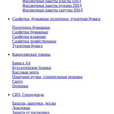
Фасовочные пакеты пласты ПНД
Фасовочные пакеты рулоны ПНД
Фасовочные пакеты скрутки ПНД
Салфетки, бумажные полотенца, туалетная бумага
Полотенца бумажные
Салфетки бумажные
Салфетки влажные
Салфетки хозяйственные
Туалетная бумага
Канцелярские товары
Бамага А4
Бухгалтерские бланки
Кассовая лента
Пишущие ручки, стирательные резинки
Скотч
Ценники
СИЗ, Спецодежда
Бахилы, шапочки, чехлы
Дождевик
Защита от насекомых