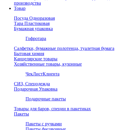
производства
Товар
Посуда Одноразовая
Тара Пластиковая
Бумажная упаковка
Гофротара
Салфетки, бумажные полотенца, туалетная бумага
Бытовая химия
Канцелярские товары
Хозяйственные товары, кухонные
ЧекЛистКлиента
СИЗ, Спецодежда
Подарочная Упаковка
Подарочные пакеты
Товары для баров, специи в пакетиках
Пакеты
Пакеты с ручками
Пакеты фасовочные