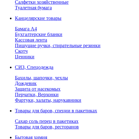
Салфетки хозяйственные
Туалетная бумага
Канцелярские товары
Бамага А4
Бухгалтерские бланки
Кассовая лента
Пишущие ручки, стирательные резинки
Скотч
Ценники
СИЗ, Спецодежда
Бахилы, шапочки, чехлы
Дождевик
Защита от насекомых
Перчатки, Верхонки
Фартуки, халаты, нарукавники
Товары для баров, специи в пакетиках
Сахар соль перец в пакетиках
Товары для баров, ресторанов
Бытовая химия