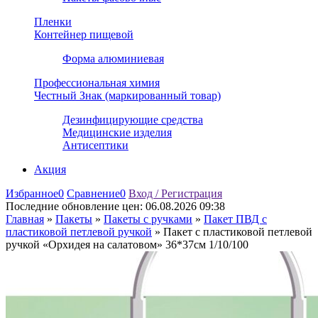
Пленки
Контейнер пищевой
Форма алюминиевая
Профессиональная химия
Честный Знак (маркированный товар)
Дезинфицирующие средства
Медицинские изделия
Антисептики
Акция
Избранное
0
Сравнение
0
Вход / Регистрация
Последние обновление цен:
06.08.2026 09:38
Главная
»
Пакеты
»
Пакеты с ручками
»
Пакет ПВД с
пластиковой петлевой ручкой
»
Пакет с пластиковой петлевой
ручкой «Орхидея на салатовом» 36*37см 1/10/100