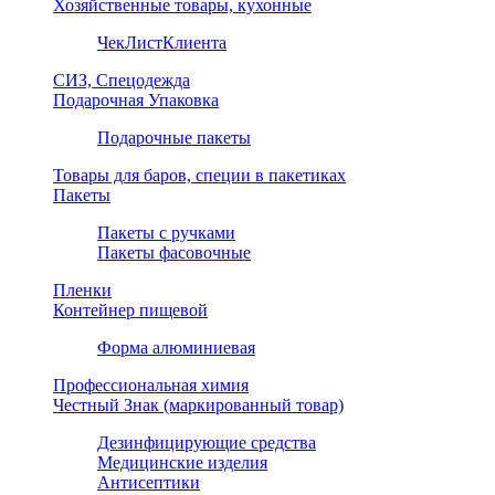
Хозяйственные товары, кухонные
ЧекЛистКлиента
СИЗ, Спецодежда
Подарочная Упаковка
Подарочные пакеты
Товары для баров, специи в пакетиках
Пакеты
Пакеты с ручками
Пакеты фасовочные
Пленки
Контейнер пищевой
Форма алюминиевая
Профессиональная химия
Честный Знак (маркированный товар)
Дезинфицирующие средства
Медицинские изделия
Антисептики