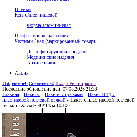
Пленки
Контейнер пищевой
Форма алюминиевая
Профессиональная химия
Честный Знак (маркированный товар)
Дезинфицирующие средства
Медицинские изделия
Антисептики
Акция
Избранное
0
Сравнение
0
Вход / Регистрация
Последние обновление цен:
07.08.2026 21:38
Главная
»
Пакеты
»
Пакеты с ручками
»
Пакет ПВД с
пластиковой петлевой ручкой
»
Пакет с пластиковой петлевой
ручкой «Хаски» 40*44см 10/100