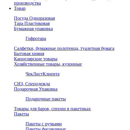
производства
Товар
Посуда Одноразовая
Тара Пластиковая
Бумажная упаковка
Гофротара
Салфетки, бумажные полотенца, туалетная бумага
Бытовая химия
Канцелярские товары
Хозяйственные товары, кухонные
ЧекЛистКлиента
СИЗ, Спецодежда
Подарочная Упаковка
Подарочные пакеты
Товары для баров, специи в пакетиках
Пакеты
Пакеты с ручками
Пакеты фасовочные