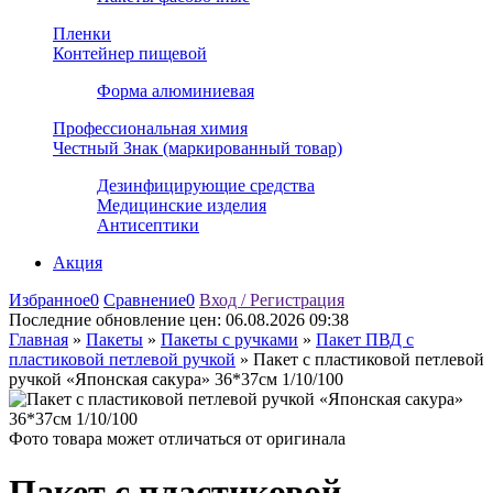
Пленки
Контейнер пищевой
Форма алюминиевая
Профессиональная химия
Честный Знак (маркированный товар)
Дезинфицирующие средства
Медицинские изделия
Антисептики
Акция
Избранное
0
Сравнение
0
Вход / Регистрация
Последние обновление цен:
06.08.2026 09:38
Главная
»
Пакеты
»
Пакеты с ручками
»
Пакет ПВД с
пластиковой петлевой ручкой
»
Пакет с пластиковой петлевой
ручкой «Японская сакура» 36*37см 1/10/100
Фото товара может отличаться от оригинала
Пакет с пластиковой