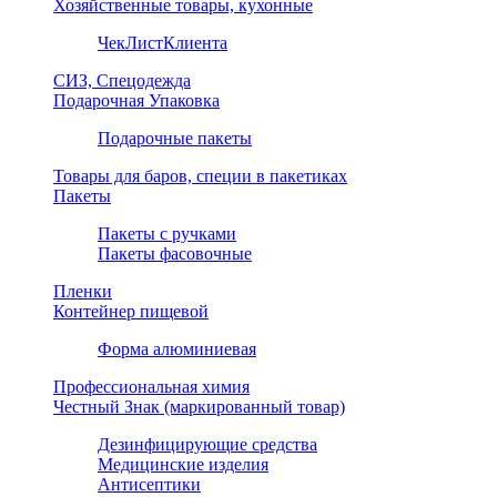
Хозяйственные товары, кухонные
ЧекЛистКлиента
СИЗ, Спецодежда
Подарочная Упаковка
Подарочные пакеты
Товары для баров, специи в пакетиках
Пакеты
Пакеты с ручками
Пакеты фасовочные
Пленки
Контейнер пищевой
Форма алюминиевая
Профессиональная химия
Честный Знак (маркированный товар)
Дезинфицирующие средства
Медицинские изделия
Антисептики