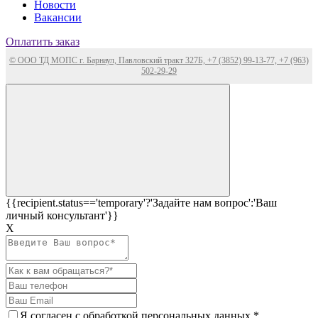
Новости
Вакансии
Оплатить заказ
© ООО ТД МОПС г. Барнаул, Павловский тракт 327Б, +7 (3852) 99-13-77, +7 (963)
502-29-29
{{recipient.status=='temporary'?'Задайте нам вопрос':'Ваш
личный консультант'}}
Х
Я согласен c
обработкой персональных данных
*