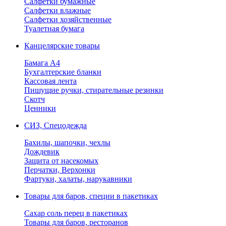
Салфетки бумажные
Салфетки влажные
Салфетки хозяйственные
Туалетная бумага
Канцелярские товары
Бамага А4
Бухгалтерские бланки
Кассовая лента
Пишущие ручки, стирательные резинки
Скотч
Ценники
СИЗ, Спецодежда
Бахилы, шапочки, чехлы
Дождевик
Защита от насекомых
Перчатки, Верхонки
Фартуки, халаты, нарукавники
Товары для баров, специи в пакетиках
Сахар соль перец в пакетиках
Товары для баров, ресторанов