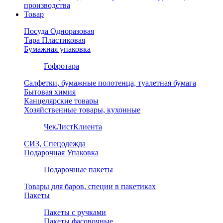
производства
Товар
Посуда Одноразовая
Тара Пластиковая
Бумажная упаковка
Гофротара
Салфетки, бумажные полотенца, туалетная бумага
Бытовая химия
Канцелярские товары
Хозяйственные товары, кухонные
ЧекЛистКлиента
СИЗ, Спецодежда
Подарочная Упаковка
Подарочные пакеты
Товары для баров, специи в пакетиках
Пакеты
Пакеты с ручками
Пакеты фасовочные