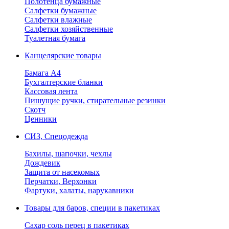
Полотенца бумажные
Салфетки бумажные
Салфетки влажные
Салфетки хозяйственные
Туалетная бумага
Канцелярские товары
Бамага А4
Бухгалтерские бланки
Кассовая лента
Пишущие ручки, стирательные резинки
Скотч
Ценники
СИЗ, Спецодежда
Бахилы, шапочки, чехлы
Дождевик
Защита от насекомых
Перчатки, Верхонки
Фартуки, халаты, нарукавники
Товары для баров, специи в пакетиках
Сахар соль перец в пакетиках