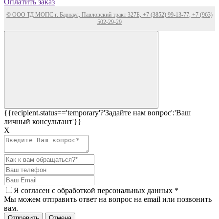
Оплатить заказ
© ООО ТД МОПС г. Барнаул, Павловский тракт 327Б, +7 (3852) 99-13-77, +7 (963)
502-29-29
{{recipient.status=='temporary'?'Задайте нам вопрос':'Ваш
личный консультант'}}
Х
Я согласен c
обработкой персональных данных
*
Мы можем отправить ответ на вопрос на email или позвонить
вам.
Отправить
Отмена