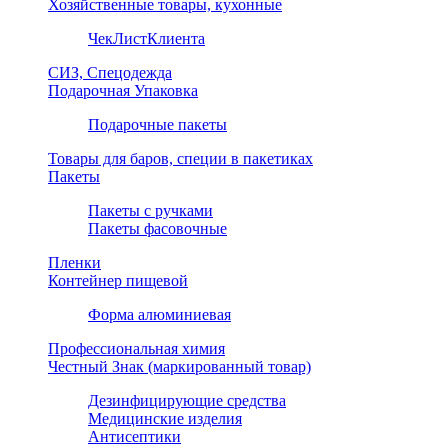
Хозяйственные товары, кухонные
ЧекЛистКлиента
СИЗ, Спецодежда
Подарочная Упаковка
Подарочные пакеты
Товары для баров, специи в пакетиках
Пакеты
Пакеты с ручками
Пакеты фасовочные
Пленки
Контейнер пищевой
Форма алюминиевая
Профессиональная химия
Честный Знак (маркированный товар)
Дезинфицирующие средства
Медицинские изделия
Антисептики