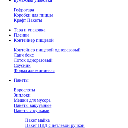
Бумажная упаковка
Гофротара
Коробки для пиццы
Крафт Пакеты
Тара и упаковка
Пленки
Контейнер пищевой
Контейнер пищевой одноразовый
Ланч бокс
Лоток одноразовый
Соусник
Форма алюминиевая
Пакеты
Еврослоты
Зиплоки
Мешки для мусора
Пакеты вакуумные
Пакеты с ручками
Пакет майка
Пакет ПВД с петлевой ручкой