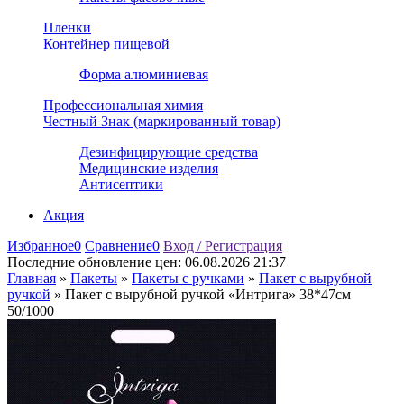
Пленки
Контейнер пищевой
Форма алюминиевая
Профессиональная химия
Честный Знак (маркированный товар)
Дезинфицирующие средства
Медицинские изделия
Антисептики
Акция
Избранное
0
Сравнение
0
Вход / Регистрация
Последние обновление цен:
06.08.2026 21:37
Главная
»
Пакеты
»
Пакеты с ручками
»
Пакет с вырубной
ручкой
»
Пакет с вырубной ручкой «Интрига» 38*47см
50/1000