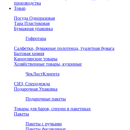
производства
Товар
Посуда Одноразовая
Тара Пластиковая
Бумажная упаковка
Гофротара
Салфетки, бумажные полотенца, туалетная бумага
Бытовая химия
Канцелярские товары
Хозяйственные товары, кухонные
ЧекЛистКлиента
СИЗ, Спецодежда
Подарочная Упаковка
Подарочные пакеты
Товары для баров, специи в пакетиках
Пакеты
Пакеты с ручками
Пакеты фасовочные