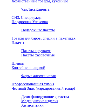
Хозяйственные товары, кухонные
ЧекЛистКлиента
СИЗ, Спецодежда
Подарочная Упаковка
Подарочные пакеты
Товары для баров, специи в пакетиках
Пакеты
Пакеты с ручками
Пакеты фасовочные
Пленки
Контейнер пищевой
Форма алюминиевая
Профессиональная химия
Честный Знак (маркированный товар)
Дезинфицирующие средства
Медицинские изделия
Антисептики