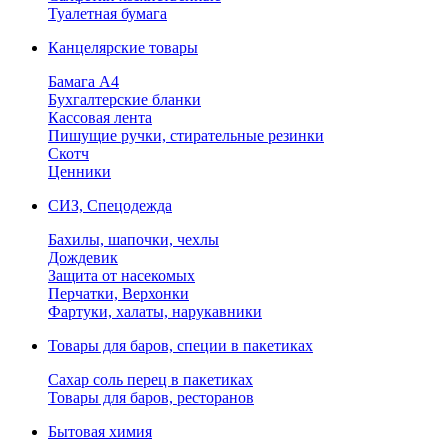
Туалетная бумага
Канцелярские товары
Бамага А4
Бухгалтерские бланки
Кассовая лента
Пишущие ручки, стирательные резинки
Скотч
Ценники
СИЗ, Спецодежда
Бахилы, шапочки, чехлы
Дождевик
Защита от насекомых
Перчатки, Верхонки
Фартуки, халаты, нарукавники
Товары для баров, специи в пакетиках
Сахар соль перец в пакетиках
Товары для баров, ресторанов
Бытовая химия