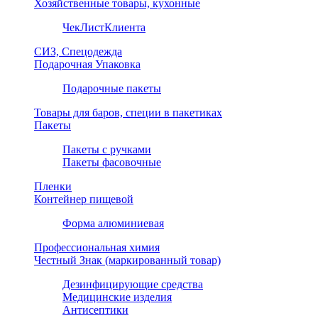
Хозяйственные товары, кухонные
ЧекЛистКлиента
СИЗ, Спецодежда
Подарочная Упаковка
Подарочные пакеты
Товары для баров, специи в пакетиках
Пакеты
Пакеты с ручками
Пакеты фасовочные
Пленки
Контейнер пищевой
Форма алюминиевая
Профессиональная химия
Честный Знак (маркированный товар)
Дезинфицирующие средства
Медицинские изделия
Антисептики