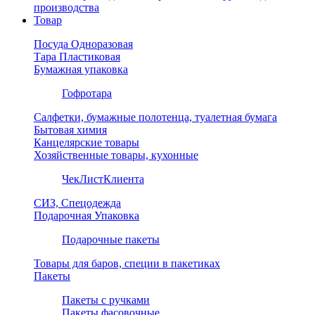
производства
Товар
Посуда Одноразовая
Тара Пластиковая
Бумажная упаковка
Гофротара
Салфетки, бумажные полотенца, туалетная бумага
Бытовая химия
Канцелярские товары
Хозяйственные товары, кухонные
ЧекЛистКлиента
СИЗ, Спецодежда
Подарочная Упаковка
Подарочные пакеты
Товары для баров, специи в пакетиках
Пакеты
Пакеты с ручками
Пакеты фасовочные