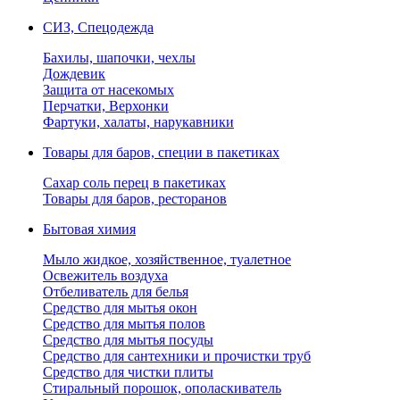
СИЗ, Спецодежда
Бахилы, шапочки, чехлы
Дождевик
Защита от насекомых
Перчатки, Верхонки
Фартуки, халаты, нарукавники
Товары для баров, специи в пакетиках
Сахар соль перец в пакетиках
Товары для баров, ресторанов
Бытовая химия
Мыло жидкое, хозяйственное, туалетное
Освежитель воздуха
Отбеливатель для белья
Средство для мытья окон
Средство для мытья полов
Средство для мытья посуды
Средство для сантехники и прочистки труб
Средство для чистки плиты
Стиральный порошок, ополаскиватель