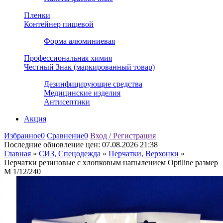
Пленки
Контейнер пищевой
Форма алюминиевая
Профессиональная химия
Честный Знак (маркированный товар)
Дезинфицирующие средства
Медицинские изделия
Антисептики
Акция
Избранное
0
Сравнение
0
Вход / Регистрация
Последние обновление цен:
07.08.2026 21:38
Главная
»
СИЗ, Спецодежда
»
Перчатки, Верхонки
»
Перчатки резиновые с хлопковым напылением Optiline размер
М 1/12/240