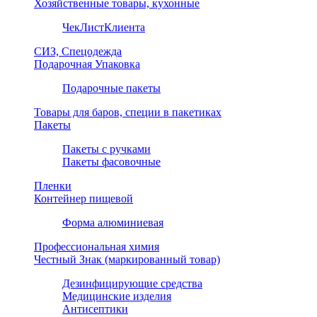
Хозяйственные товары, кухонные
ЧекЛистКлиента
СИЗ, Спецодежда
Подарочная Упаковка
Подарочные пакеты
Товары для баров, специи в пакетиках
Пакеты
Пакеты с ручками
Пакеты фасовочные
Пленки
Контейнер пищевой
Форма алюминиевая
Профессиональная химия
Честный Знак (маркированный товар)
Дезинфицирующие средства
Медицинские изделия
Антисептики