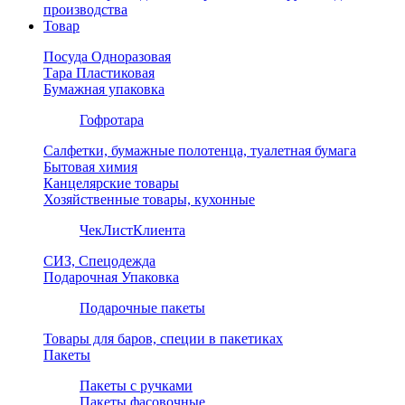
производства
Товар
Посуда Одноразовая
Тара Пластиковая
Бумажная упаковка
Гофротара
Салфетки, бумажные полотенца, туалетная бумага
Бытовая химия
Канцелярские товары
Хозяйственные товары, кухонные
ЧекЛистКлиента
СИЗ, Спецодежда
Подарочная Упаковка
Подарочные пакеты
Товары для баров, специи в пакетиках
Пакеты
Пакеты с ручками
Пакеты фасовочные