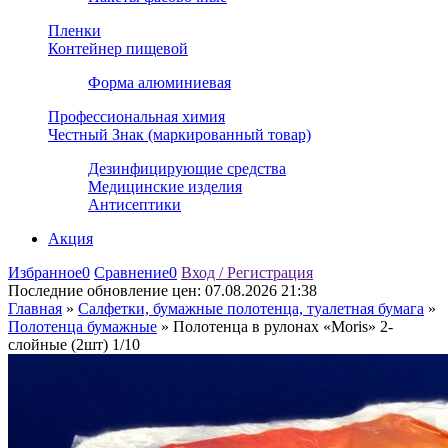
Пленки
Контейнер пищевой
Форма алюминиевая
Профессиональная химия
Честный Знак (маркированный товар)
Дезинфицирующие средства
Медицинские изделия
Антисептики
Акция
Избранное
0
Сравнение
0
Вход / Регистрация
Последние обновление цен:
07.08.2026 21:38
Главная
»
Салфетки, бумажные полотенца, туалетная бумага
»
Полотенца бумажные
»
Полотенца в рулонах «Moris» 2-
слойные (2шт) 1/10