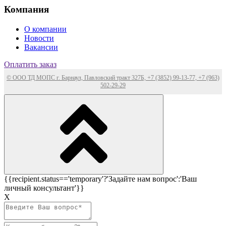
Компания
О компании
Новости
Вакансии
Оплатить заказ
© ООО ТД МОПС г. Барнаул, Павловский тракт 327Б, +7 (3852) 99-13-77, +7 (963)
502-29-29
{{recipient.status=='temporary'?'Задайте нам вопрос':'Ваш
личный консультант'}}
Х