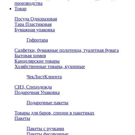
производства
Товар
Посуда Одноразовая
Тара Пластиковая
Бумажная упаковка
Гофротара
Салфетки, бумажные полотенца, туалетная бумага
Бытовая химия
Канцелярские товары
Хозяйственные товары, кухонные
ЧекЛистКлиента
СИЗ, Спецодежда
Подарочная Упаковка
Подарочные пакеты
Товары для баров, специи в пакетиках
Пакеты
Пакеты с ручками
Пакеты фасовочные