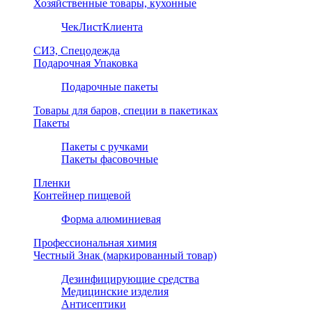
Хозяйственные товары, кухонные
ЧекЛистКлиента
СИЗ, Спецодежда
Подарочная Упаковка
Подарочные пакеты
Товары для баров, специи в пакетиках
Пакеты
Пакеты с ручками
Пакеты фасовочные
Пленки
Контейнер пищевой
Форма алюминиевая
Профессиональная химия
Честный Знак (маркированный товар)
Дезинфицирующие средства
Медицинские изделия
Антисептики